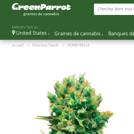
Cherchez dans tout le
Delivery Not available
United States
Graines de cannabis
Banques de
accueil
>
Delicious Seeds
>
HONEYBELLS