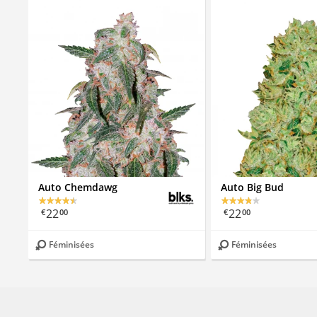
Auto Chemdawg
Auto Big Bud
22
22
€
00
€
00
Féminisées
Féminisées