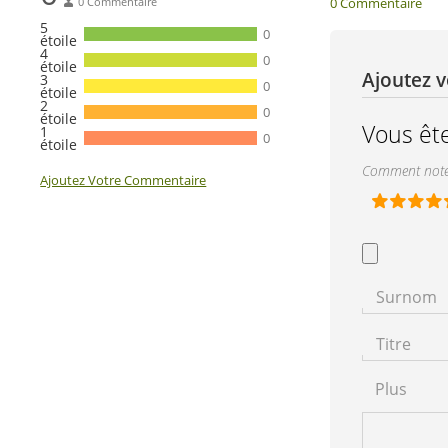
0 Commentaire
0 Commentaire
5
0
étoile
4
0
étoile
Ajoutez v
3
0
étoile
2
0
étoile
Vous ête
1
0
étoile
Comment notez
Ajoutez Votre Commentaire
Surnom
Titre
Plus