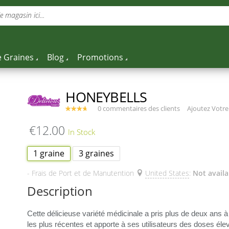
 magasin ici...
 Graines
Blog
Promotions
HONEYBELLS
0 commentaires des clients
Ajoutez Votr
€12.00
1 graine
3 graines
- Frais de Port et de Manutention
United States
:
Not availa
Description
Cette délicieuse variété médicinale a pris plus de deux ans à 
les plus récentes et apporte à ses utilisateurs des doses él