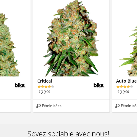
Critical
Auto Blue
22
22
€
00
€
00
Féminisées
Féminisé
Soyez sociable avec nous!