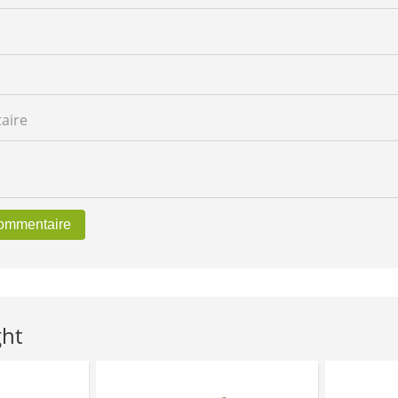
aire
commentaire
ght