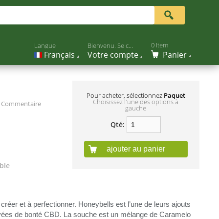
0 Item
Langue
Bienvenu. Se connecter.
Français
Votre compte
Panier
Pour acheter, sélectionnez
Paquet
Choisissez l'une des options à
e Commentaire
gauche
Qté:
ajouter au panier
ble
créer et à perfectionner. Honeybells est l’une de leurs ajouts
evées de bonté
CBD
. La souche est un mélange de Caramelo