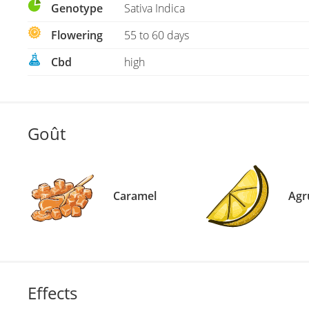
Genotype
Sativa Indica
Flowering
55 to 60 days
Cbd
high
Goût
Caramel
Agr
Effects