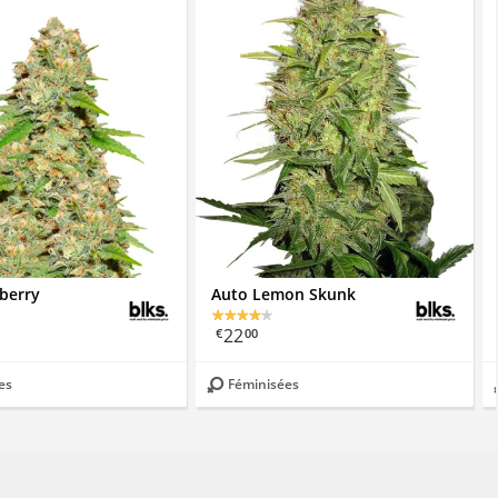
berry
Auto Lemon Skunk
22
€
00
es
Féminisées