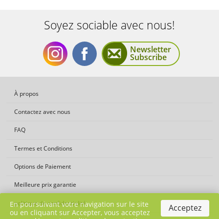
Soyez sociable avec nous!
Newsletter
Subscribe
Soyez
Soyez
À propos
Contactez avec nous
FAQ
Termes et Conditions
sociable
sociable
Options de Paiement
Meilleure prix garantie
politique de confidentialité
En poursuivant votre navigation sur le site
Acceptez
ou en cliquant sur Accepter, vous acceptez