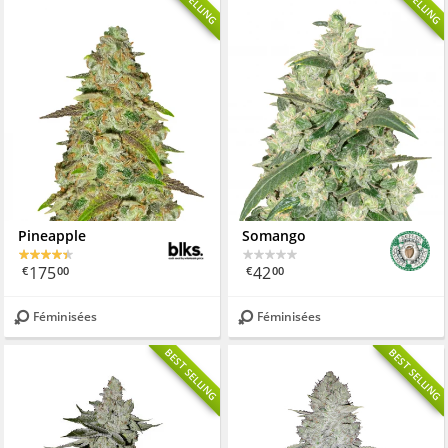
Pineapple
Somango
175
42
€
00
€
00
Féminisées
Féminisées
BEST SELLING
BEST SELLING