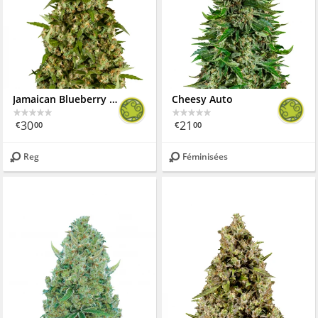
Jamaican Blueberry BX
Cheesy Auto
30
21
€
00
€
00
Reg
Féminisées