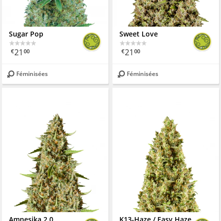
Sugar Pop
Sweet Love
21
21
€
00
€
00
Féminisées
Féminisées
Amnesika 2.0
K13-Haze / Easy Haze