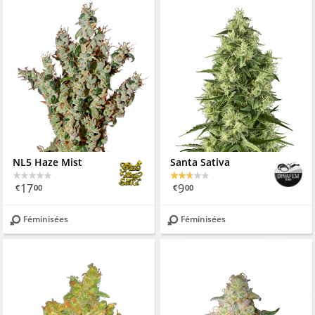
NL5 Haze Mist
Santa Sativa
17
9
€
00
€
00
Féminisées
Féminisées