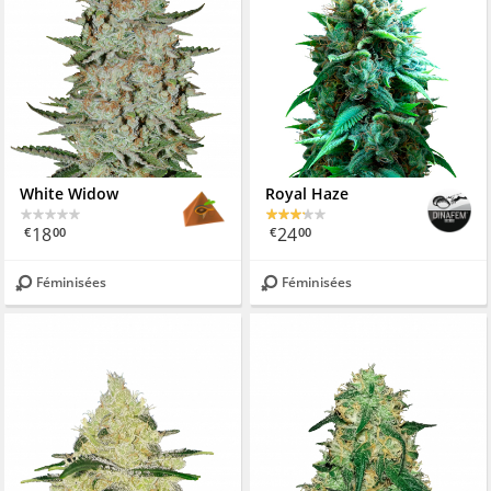
White Widow
Royal Haze
18
24
€
00
€
00
Féminisées
Féminisées