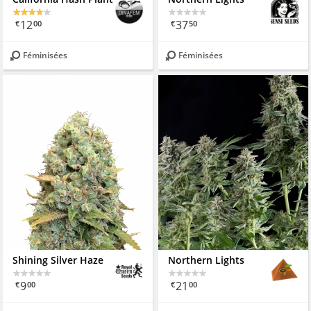
12
37
€
00
€
50
Féminisées
Féminisées
Shining Silver Haze
Northern Lights
9
21
€
00
€
00