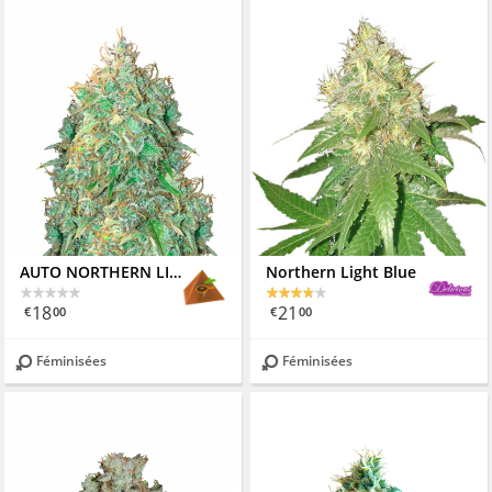
AUTO NORTHERN LIGHTS
Northern Light Blue
18
21
€
00
€
00
Féminisées
Féminisées