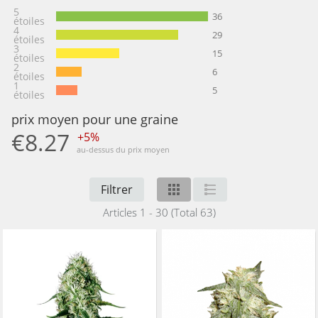
5
36
étoiles
4
29
étoiles
3
15
étoiles
2
6
étoiles
1
5
étoiles
prix moyen pour une graine
€8.27
+5%
au-dessus du prix moyen
Filtrer
Articles 1 - 30 (Total 63)