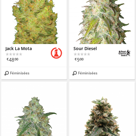
Jack La Mota
Sour Diesel
48
9
€
00
€
00
Féminisées
Féminisées