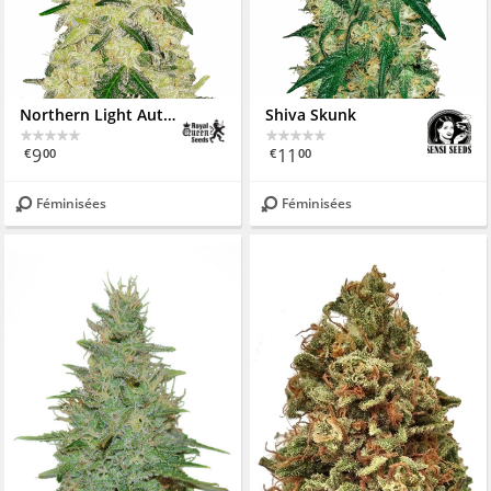
Northern Light Automatic
Shiva Skunk
9
11
€
00
€
00
Féminisées
Féminisées