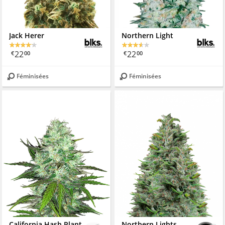
Jack Herer
Northern Light
22
22
€
00
€
00
Féminisées
Féminisées
California Hash Plant
Northern Lights