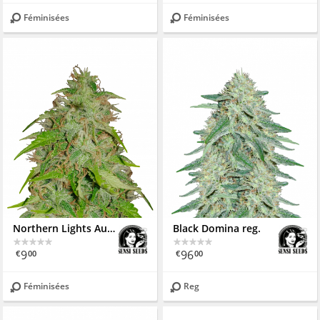
Féminisées
Féminisées
Northern Lights Automatic
Black Domina reg.
9
96
€
00
€
00
Féminisées
Reg