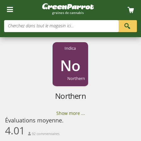
Cherchez dans tout le magasin ici...
Indica
No
Northern
Northern
Show more ...
Évaluations moyenne.
4.01
92 commentaires