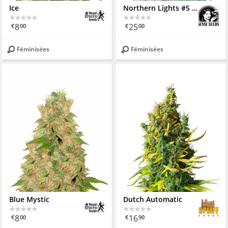
Ice
Northern Lights #5 x Haze
8
25
€
00
€
00
Féminisées
Féminisées
Blue Mystic
Dutch Automatic
8
16
€
00
€
90