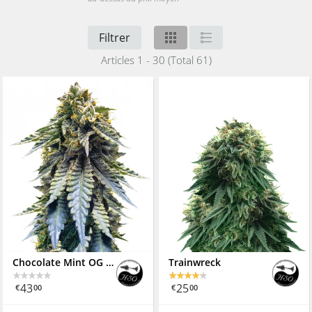
Filtrer
Articles 1 - 30 (Total 61)
Chocolate Mint OG Auto
Trainwreck
43
25
€
00
€
00