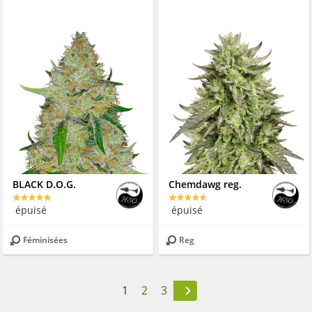
BLACK D.O.G.
Chemdawg reg.
épuisé
épuisé
Féminisées
Reg
1
2
3