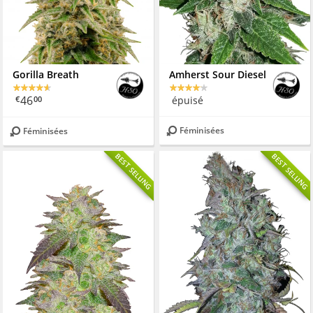
Gorilla Breath
Amherst Sour Diesel
46
épuisé
€
00
Féminisées
Féminisées
BEST SELLING
BEST SELLING