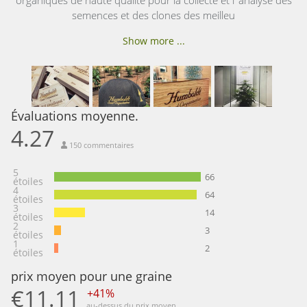
semences et des clones des meilleu
Show more ...
Évaluations moyenne.
4.27
150 commentaires
5
66
étoiles
4
64
étoiles
3
14
étoiles
2
3
étoiles
1
2
étoiles
prix moyen pour une graine
€11.11
+41%
au-dessus du prix moyen