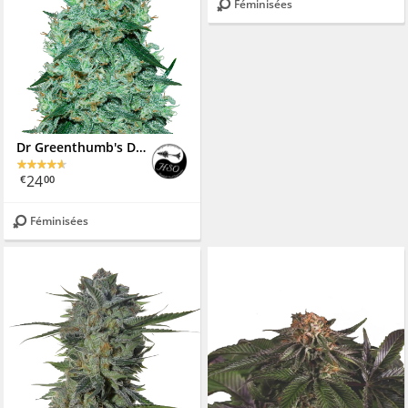
Féminisées
Dr Greenthumb's Dedoverde Haze Auto
24
€
00
Féminisées