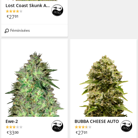
Lost Coast Skunk Auto
27
€
01
Féminisées
Ewe-2
BUBBA CHEESE AUTO
33
27
€
00
€
01