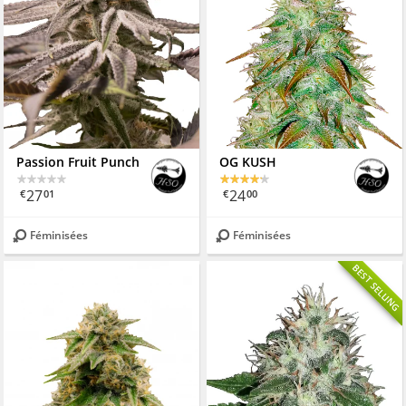
Passion Fruit Punch
OG KUSH
27
24
€
01
€
00
Féminisées
Féminisées
BEST SELLING