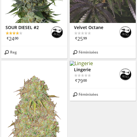
SOUR DIESEL #2
Velvet Octane
24
25
€
00
€
99
Reg
Féminisées
Lingerie
79
€
00
Féminisées