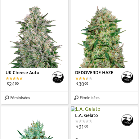
UK Cheese Auto
DEDOVERDE HAZE
24
30
€
00
€
00
Féminisées
Féminisées
L.A. Gelato
91
€
00