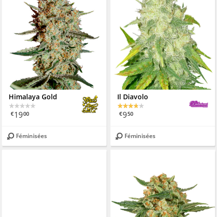
Himalaya Gold
Il Diavolo
19
9
€
00
€
50
Féminisées
Féminisées