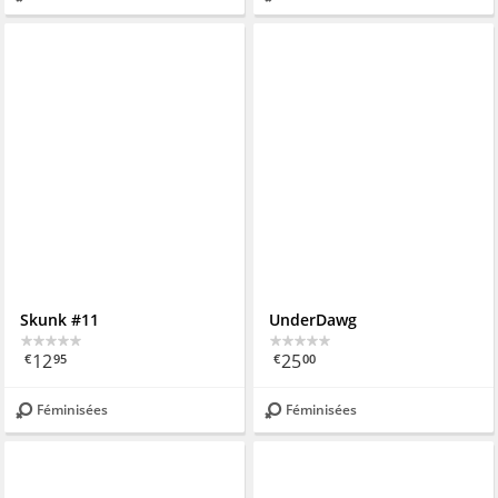
Skunk #11
UnderDawg
12
25
€
95
€
00
Féminisées
Féminisées