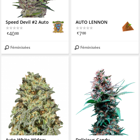
Speed Devil #2 Auto
AUTO LENNON
40
7
€
00
€
00
Féminisées
Féminisées
Auto White Widow x Big Bud
Delicious Candy