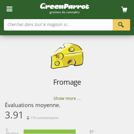
Cherchez dans tout le magasin ici...
Fromage
Show more ...
Évaluations moyenne.
3.91
174 commentaires
5
57
étoiles