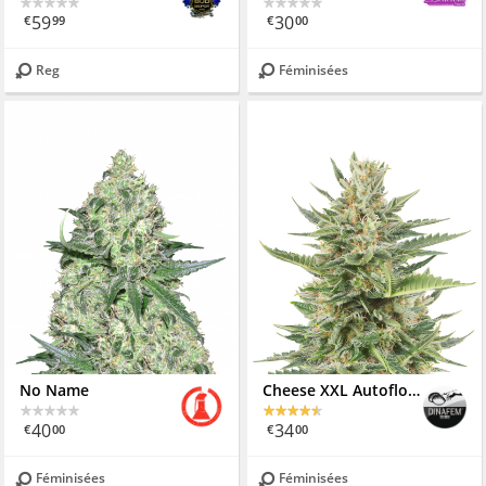
59
30
€
99
€
00
Reg
Féminisées
No Name
Cheese XXL Autoflowering
40
34
€
00
€
00
Féminisées
Féminisées