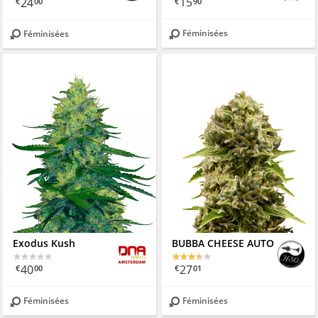
15
24
€
90
€
00
Féminisées
Féminisées
Exodus Kush
BUBBA CHEESE AUTO
40
27
€
00
€
01
Féminisées
Féminisées