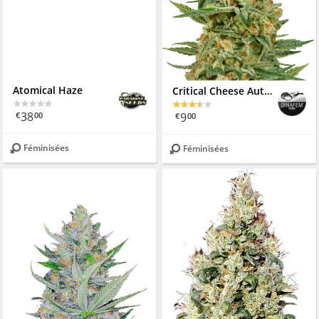
Atomical Haze
Critical Cheese Autoflowering
38
9
€
00
€
00
Féminisées
Féminisées