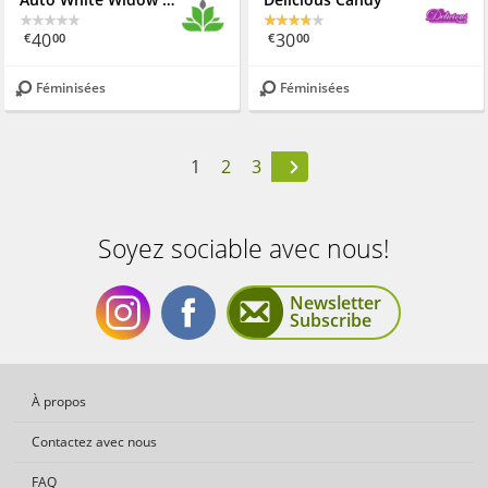
40
30
€
00
€
00
Féminisées
Féminisées
1
2
3
Soyez sociable avec nous!
Newsletter
Subscribe
Soyez
Soyez
À propos
Contactez avec nous
FAQ