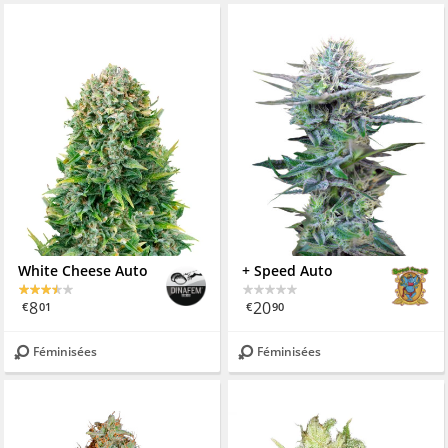
White Cheese Auto
+ Speed Auto
8
20
€
01
€
90
Féminisées
Féminisées