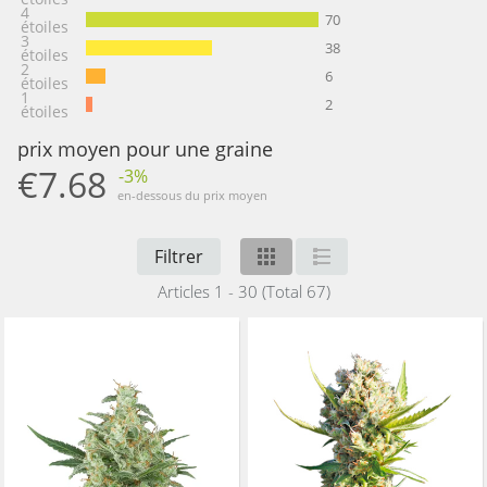
4
70
étoiles
3
38
étoiles
2
6
étoiles
1
2
étoiles
prix moyen pour une graine
€7.68
-3%
en-dessous du prix moyen
Filtrer
Articles 1 - 30 (Total 67)