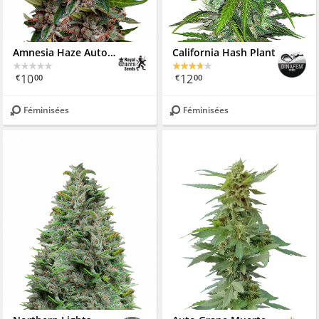
Amnesia Haze Automatic
California Hash Plant
10
12
€
00
€
00
Féminisées
Féminisées