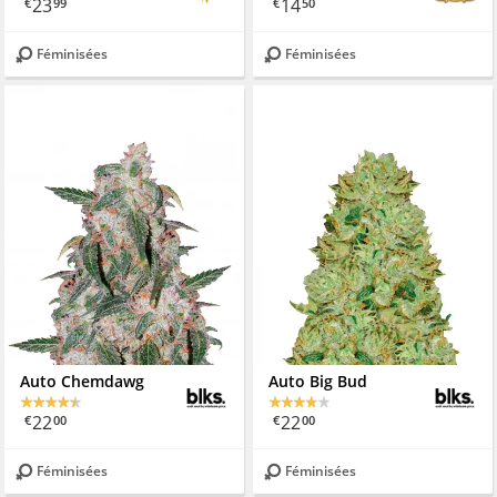
23
14
€
99
€
50
Féminisées
Féminisées
Auto Chemdawg
Auto Big Bud
22
22
€
00
€
00
Féminisées
Féminisées