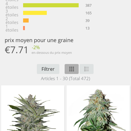
4
387
étoiles
3
165
étoiles
2
39
étoiles
1
13
étoiles
prix moyen pour une graine
€7.71
-2%
en-dessous du prix moyen
Filtrer
Articles 1 - 30 (Total 472)