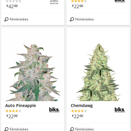
42
22
€
00
€
00
Féminisées
Féminisées
Auto Pineapple
Chemdawg
22
22
€
00
€
00
Féminisées
Féminisées