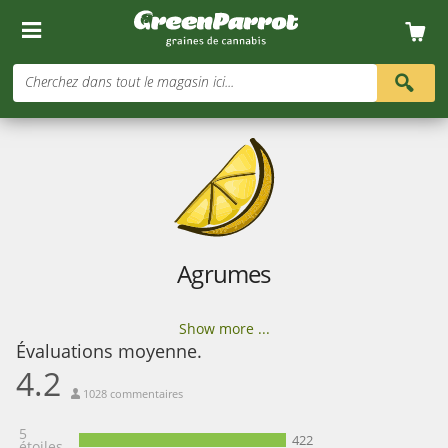
Cherchez dans tout le magasin ici...
Agrumes
Show more ...
Évaluations moyenne.
4.2
1028 commentaires
5
422
étoiles