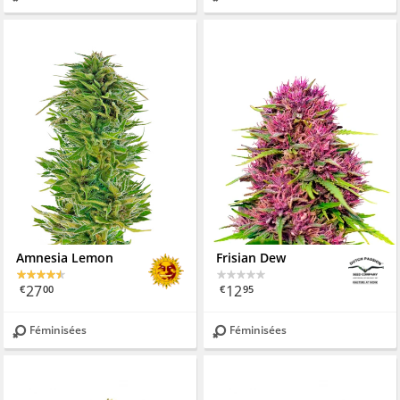
Amnesia Lemon
Frisian Dew
27
12
€
00
€
95
Féminisées
Féminisées