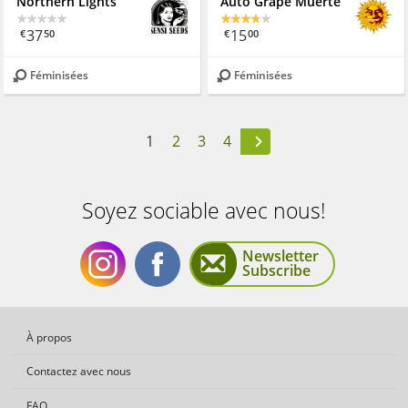
Northern Lights
Auto Grape Muerte
37
15
€
50
€
00
Féminisées
Féminisées
1
2
3
4
Soyez sociable avec nous!
Newsletter
Subscribe
Soyez
Soyez
À propos
Contactez avec nous
FAQ