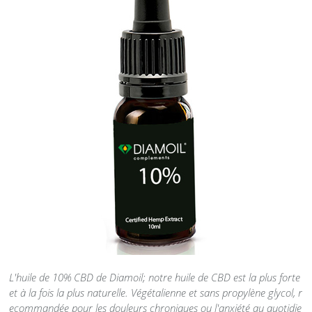
L'huile de 10% CBD de Diamoil; notre huile de CBD est la plus forte
et à la fois la plus naturelle. Végétalienne et sans propylène glycol, r
ecommandée pour les douleurs chroniques ou l'anxiété au quotidie