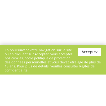
En poursuivant votre navigation sur le site
Acceptez
ou en cliquant sur Accepter, vous acceptez
nos cookies, notre politique de protection
des données personnelles et vous devez être âgé de plus de
18 ans. Pour plus de détails, veuillez consulter
Règles de
confidentialité