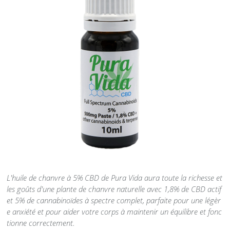
L'huile de chanvre à 5% CBD de Pura Vida aura toute la richesse et
les goûts d'une plante de chanvre naturelle avec 1,8% de CBD actif
et 5% de cannabinoïdes à spectre complet, parfaite pour une légèr
e anxiété et pour aider votre corps à maintenir un équilibre et fonc
tionne correctement.