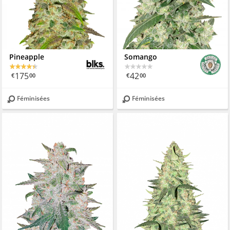
Pineapple
Somango
175
42
€
00
€
00
Féminisées
Féminisées