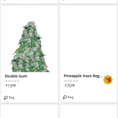
Pineapple Haze Regular
Double Gum
70
19
€
00
€
00
Reg
Reg