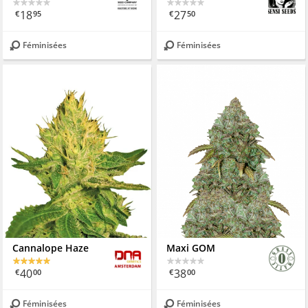
18
27
€
95
€
50
Féminisées
Féminisées
Cannalope Haze
Maxi GOM
40
38
€
00
€
00
Féminisées
Féminisées