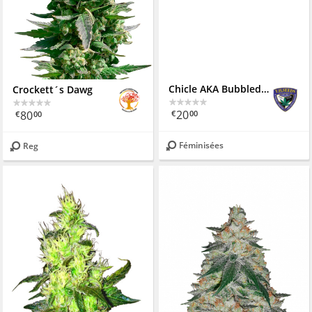
Chicle AKA Bubbledawg
Crockett´s Dawg
20
80
€
00
€
00
Féminisées
Reg