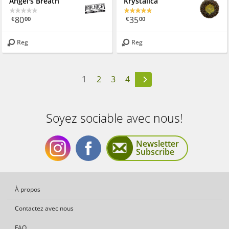
Angel's Breath
Krystalica
80
35
€
00
€
00
Reg
Reg
1
2
3
4
Soyez sociable avec nous!
Newsletter
Subscribe
Soyez
Soyez
À propos
Contactez avec nous
FAQ