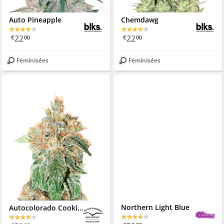
Auto Pineapple
Chemdawg
22
22
€
00
€
00
Féminisées
Féminisées
Autocolorado Cookies
Northern Light Blue