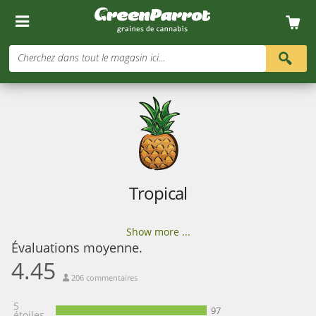
Cherchez dans tout le magasin ici...
Tropical
Show more ...
Évaluations moyenne.
4.45
206 commentaires
5
97
étoiles