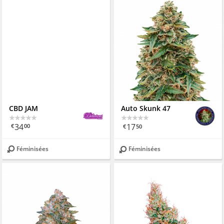
CBD JAM
Auto Skunk 47
34
17
€
00
€
50
Féminisées
Féminisées