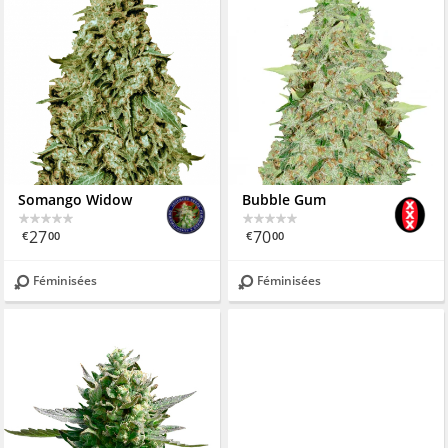
Somango Widow
Bubble Gum
27
70
€
00
€
00
Féminisées
Féminisées