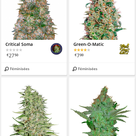
Critical Soma
Green-O-Matic
27
7
€
50
€
00
Féminisées
Féminisées