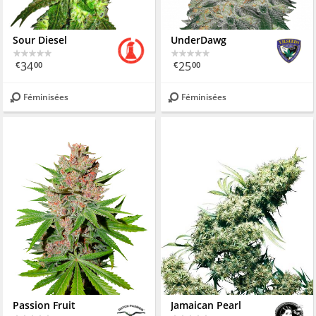
Sour Diesel
UnderDawg
34
25
€
00
€
00
Féminisées
Féminisées
Passion Fruit
Jamaican Pearl