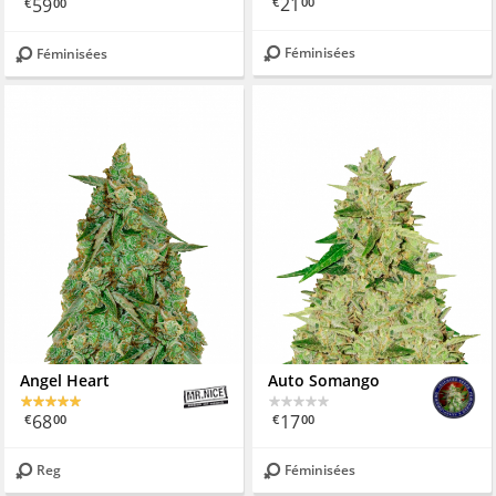
59
21
€
00
€
00
Féminisées
Féminisées
Angel Heart
Auto Somango
68
17
€
00
€
00
Reg
Féminisées