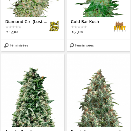
Diamond Girl (Lost Pearl)
Gold Bar Kush
14
22
€
00
€
50
Féminisées
Féminisées