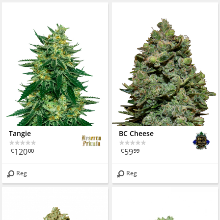
Tangie
BC Cheese
120
59
€
00
€
99
Reg
Reg