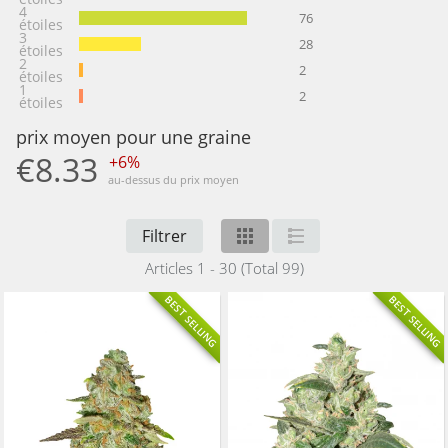
4
76
étoiles
3
28
étoiles
2
2
étoiles
1
2
étoiles
prix moyen pour une graine
€8.33
+6%
au-dessus du prix moyen
Filtrer
Articles 1 - 30 (Total 99)
BEST SELLING
BEST SELLING