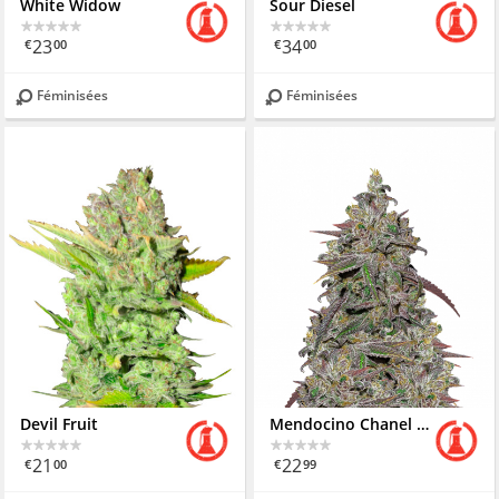
White Widow
Sour Diesel
23
34
€
00
€
00
Féminisées
Féminisées
Devil Fruit
Mendocino Chanel Kush
21
22
€
00
€
99