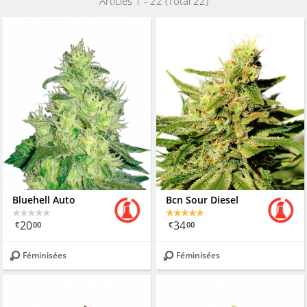
Articles 1 - 22 (Total 22)
Bluehell Auto
Bcn Sour Diesel
20
34
€
00
€
00
Féminisées
Féminisées