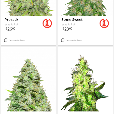
Prozack
Some Sweet
26
23
€
00
€
00
Féminisées
Féminisées