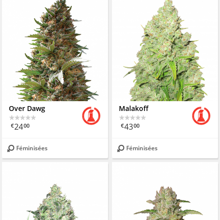
Over Dawg
Malakoff
24
43
€
00
€
00
Féminisées
Féminisées