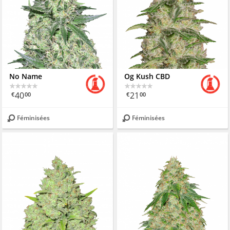
No Name
Og Kush CBD
40
21
€
00
€
00
Féminisées
Féminisées