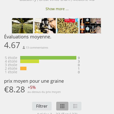
Show more ...
Évaluations moyenne.
4.67
13 commentaires
5 étoile
9
4 étoile
3
3 étoile
0
2 étoile
1
1 étoile
0
prix moyen pour une graine
€8.28
+5%
au-dessus du prix moyen
Filtrer