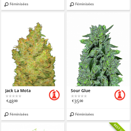
Féminisées
Féminisées
Jack La Mota
Sour Glue
48
35
€
00
€
00
Féminisées
Féminisées
BEST SELLING