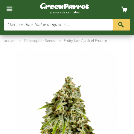
Cherchez dans tout le magasin ici...
accueil
>
Philosopher Seeds
>
Fruity Jack / Jack el Frutero