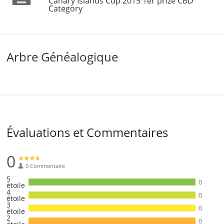
Canary Islands Cup 2015 1er prize CBD
Category
Arbre Généalogique
Évaluations et Commentaires
0
0 Commentaire
5
0
étoile
4
0
étoile
3
0
étoile
2
0