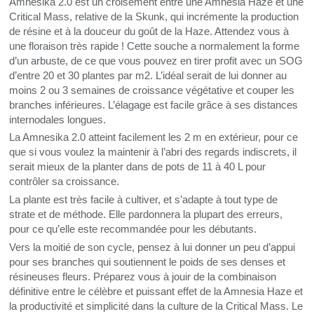
Amnesika 2.0 est un croisement entre une Amnesia Haze et une
Critical Mass, relative de la Skunk, qui incrémente la production
de résine et à la douceur du goût de la Haze. Attendez vous à
une floraison très rapide ! Cette souche a normalement la forme
d’un arbuste, de ce que vous pouvez en tirer profit avec un
SOG
d’entre 20 et 30 plantes par m2. L’idéal serait de lui donner au
moins 2 ou 3 semaines de croissance végétative et couper les
branches inférieures. L’élagage est facile grâce à ses distances
internodales longues.
La Amnesika 2.0 atteint facilement les 2 m en extérieur, pour ce
que si vous voulez la maintenir à l’abri des regards indiscrets, il
serait mieux de la planter dans de pots de 11 à 40 L pour
contrôler sa croissance.
La plante est très facile à cultiver, et s’adapte à tout type de
strate et de méthode. Elle pardonnera la plupart des erreurs,
pour ce qu’elle este recommandée pour les débutants.
Vers la moitié de son cycle, pensez à lui donner un peu d’appui
pour ses branches qui soutiennent le poids de ses denses et
résineuses fleurs. Préparez vous à jouir de la combinaison
définitive entre le célèbre et puissant effet de la Amnesia Haze et
la productivité et simplicité dans la culture de la Critical Mass. Le