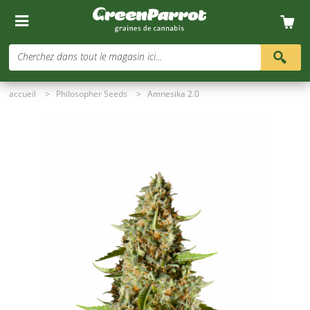
Cherchez dans tout le magasin ici...
accueil
>
Philosopher Seeds
>
Amnesika 2.0