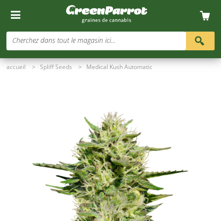
Cherchez dans tout le magasin ici...
accueil
>
Spliff Seeds
>
Medical Kush Automatic