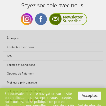
Soyez sociable avec nous!
Newsletter
Subscribe
Soyez
Soyez
À propos
Contactez avec nous
FAQ
Termes et Conditions
sociable
sociable
Options de Paiement
Meilleure prix garantie
politique de confidentialité
En poursuivant votre navigation sur le site
Acceptez
ou en cliquant sur Accepter, vous acceptez
Votre langue.:
nos cookies, notre politique de protection
des données personnelles et vous devez être âgé de plus de