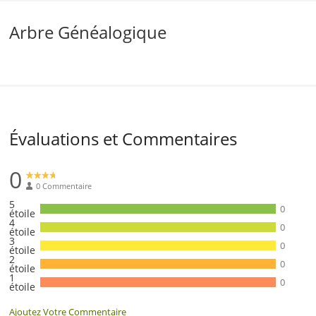
Arbre Généalogique
Évaluations et Commentaires
0
0 Commentaire
5
0
étoile
4
0
étoile
3
0
étoile
2
0
étoile
1
0
étoile
Ajoutez Votre Commentaire