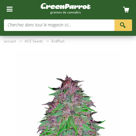
Cherchez dans tout le magasin ici...
accueil
>
ACE Seeds
>
ErdPurt