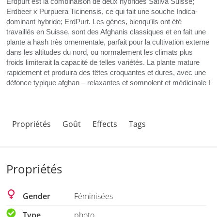
Erdpurt est la combinaison de deux hybrides Sativa Suisse;
Erdbeer x Purpuera Ticinensis, ce qui fait une souche Indica-
dominant hybride; ErdPurt. Les gènes, bienqu’ils ont été
travaillés en Suisse, sont des Afghanis classiques et en fait une
plante a hash très ornementale, parfait pour la cultivation externe
dans les altitudes du nord, ou normalement les climats plus
froids limiterait la capacité de telles variétés. La plante mature
rapidement et produira des têtes croquantes et dures, avec une
défonce typique afghan – relaxantes et somnolent et médicinale !
Propriétés
Goût
Effects
Tags
Propriétés
Gender
Féminisées
Type
photo