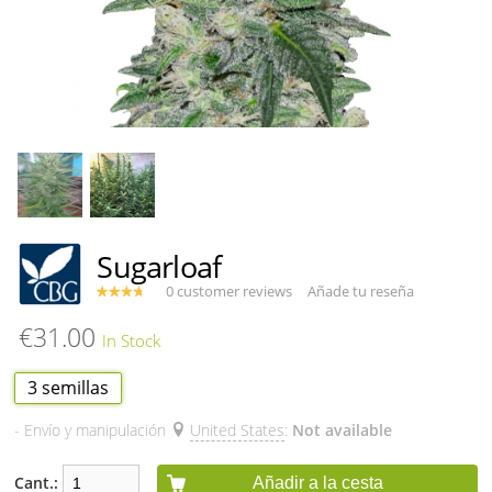
Sugarloaf
0 customer reviews
Añade tu reseña
€31.00
3 semillas
- Envío y manipulación
United States
:
Not available
Cant.:
Añadir a la cesta