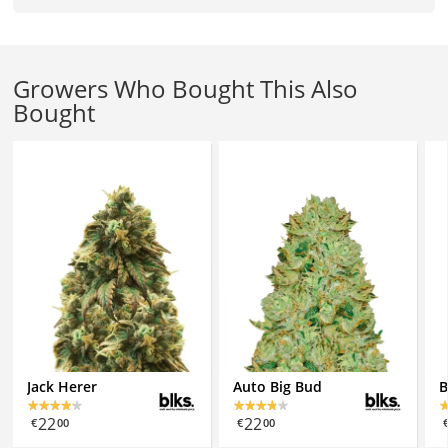
Growers Who Bought This Also
Bought
Jack Herer
Auto Big Bud
B
22
22
€
00
€
00