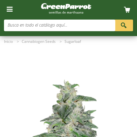
Busca en todo el catálogo aquí...
Inicio
>
Cannabiogen Seeds
>
Sugarloaf