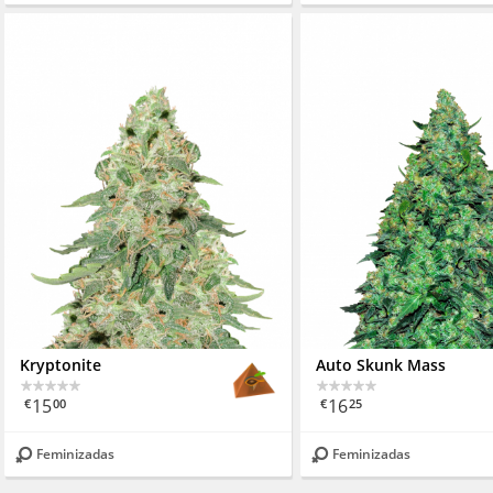
Kryptonite
Auto Skunk Mass
15
16
€
00
€
25
Feminizadas
Feminizadas