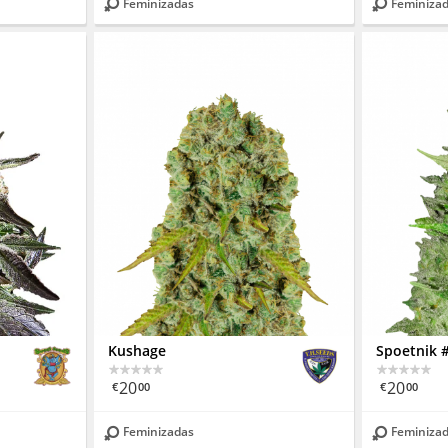
Feminizadas
Feminiza
Kushage
Spoetnik 
20
20
€
00
€
00
Feminizadas
Feminiza