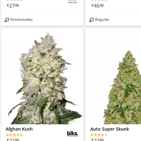
27
46
€
00
€
00
Feminizadas
Regular
Afghan Kush
Auto Super Skunk
22
22
€
00
€
00