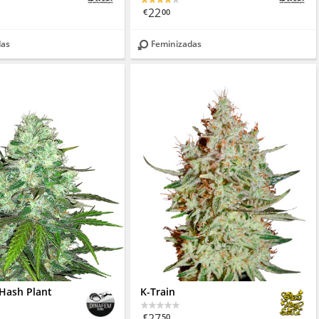
22
€
00
das
Feminizadas
 Hash Plant
K-Train
27
€
50