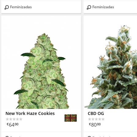
Feminizadas
Feminizadas
New York Haze Cookies
CBD OG
64
80
€
00
€
00