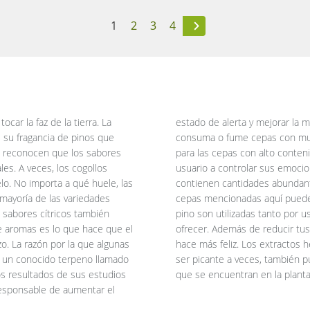
1
2
3
4
ar la faz de la tierra. La
a paranoia en caso de que
 su fragancia de pinos que
s un complemento perfecto
s reconocen que los sabores
uertes efectos del y ayuda al
les. A veces, los cogollos
pino producen plantas que
lo. No importa a qué huele, las
reducir los efectos del , las
mayoría de las variedades
 Las cepas de cannabis de
 sabores cítricos también
os porque tienen mucho que
e aromas es lo que hace que el
eleva tu estado de ánimo y te
o. La razón por la que algunas
inos, y aunque el sabor puede
e un conocido terpeno llamado
e la combinación de terpenos
os resultados de sus estudios
que se encuentran en la plant
 responsable de aumentar el