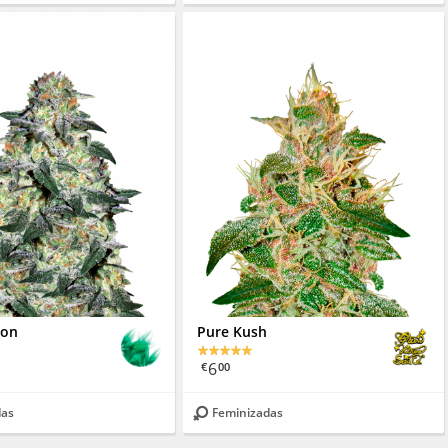
ion
Pure Kush
6
€
00
das
Feminizadas