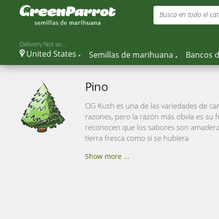
Busca en todo el cat
Delivery Not available
United States
Semillas de marihuana
Bancos d
Pino
OG Kush es una de las variedades de can
razones, pero la razón más obvia es su 
reconocen que los sabores son amaderados
tierra fresca como si se hubiera
Show more ...