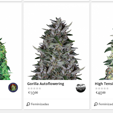
Gorilla Autoflowering
High Tens
10
40
€
00
€
00
Feminizadas
Feminiza