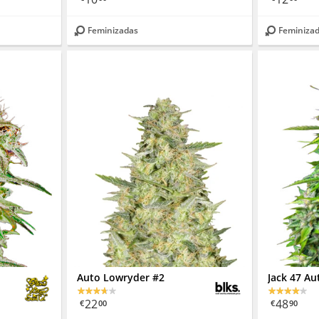
Feminizadas
Feminiza
Auto Lowryder #2
Jack 47 Au
22
48
€
00
€
90