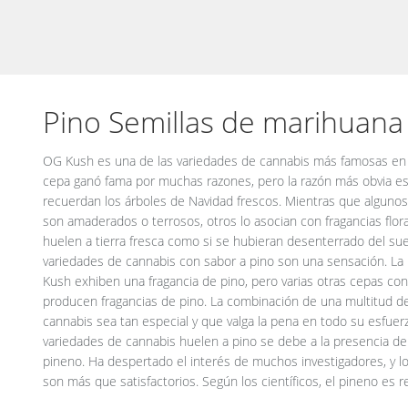
Pino Semillas de marihuana
OG Kush es una de las variedades de cannabis más famosas en toc
estado de alerta y mejorar la memoria. Pinene también reduce l
cepa ganó fama por muchas razones, pero la razón más obvia es
consuma o fume cepas con mucho más del que puede manejar. E
recuerdan los árboles de Navidad frescos. Mientras que alguno
para las cepas con alto contenido de , ya que contrarresta los f
son amaderados o terrosos, otros lo asocian con fragancias flora
usuario a controlar sus emociones. Las semillas de cannabis de 
huelen a tierra fresca como si se hubieran desenterrado del sue
contienen cantidades abundantes de pineno. Si está buscando 
variedades de cannabis con sabor a pino son una sensación. La 
cepas mencionadas aquí pueden ayudarlo más de lo que imaginas.
Kush exhiben una fragancia de pino, pero varias otras cepas con
pino son utilizadas tanto por usuarios medicinales como recreativ
producen fragancias de pino. La combinación de una multitud d
ofrecer. Además de reducir tus emociones negativas, también 
cannabis sea tan especial y que valga la pena en todo su esfuerz
hace más feliz. Los extractos hechos de tales cepas huelen a p
variedades de cannabis huelen a pino se debe a la presencia d
ser picante a veces, también puede ser dulce, dependiendo d
pineno. Ha despertado el interés de muchos investigadores, y l
son más que satisfactorios. Según los científicos, el pineno es