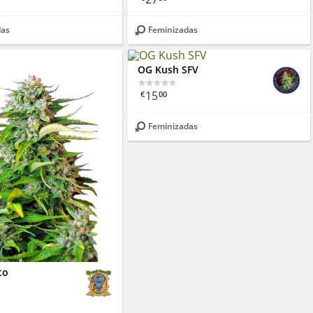
das
Feminizadas
OG Kush SFV
15
€
00
Feminizadas
to