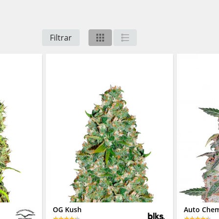
Filtrar
OG Kush
Auto Che