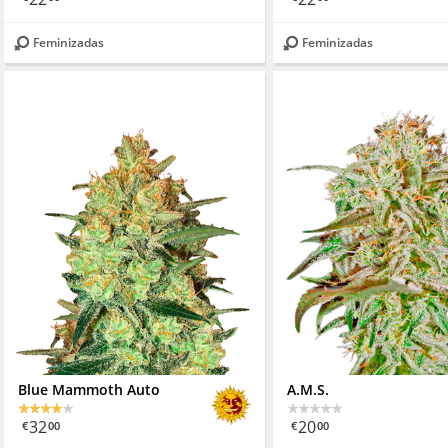
Feminizadas
Feminizadas
Blue Mammoth Auto
A.M.S.
32
20
€
00
€
00