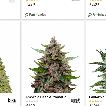
22
22
€
00
€
00
Feminizadas
Feminiza
Amnesia Haze Automatic
California
10
12
€
00
€
00