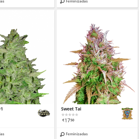
das
Feminizadas
#1
Sweet Tai
17
€
50
das
Feminizadas