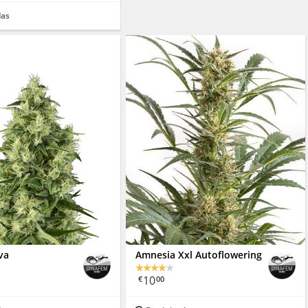
das
va
Amnesia Xxl Autoflowering
10
€
00