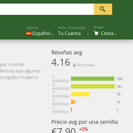
0 Item
Idioma
Hola. Conéctate.
Español
Tu Cuenta
Cesta
Reseñas avg
4.16
a por muchas
458 reviews
Mientras que algunos
5
s cogollos huelen a
180
estrellas
4
181
estrellas
3
76
estrellas
2
16
estrellas
1
5
estrellas
Precio avg por una semilla
€7.90
+0%