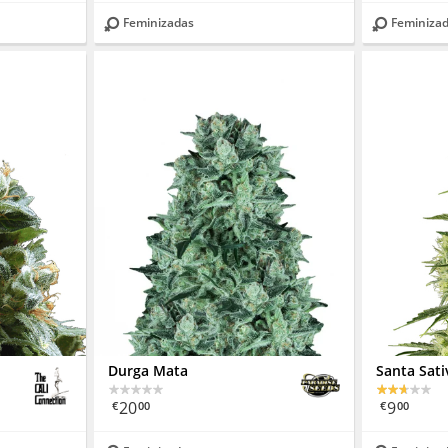
Feminizadas
Feminiza
Durga Mata
Santa Sati
20
9
€
00
€
00