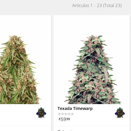
Artículos 1 - 23 (Total 23)
d
Texada Timewarp
59
€
99