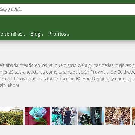
álogo aquí...
e semillas
Blog
Promos
 Canadá creado en los 90 que distribuye algunas de las mejores g
menzó sus andaduras como una Asociación Provincial de Cultivado
éticas. Unos años más tarde, fundan BC Bud Depot tal y como lo 
al y ahora