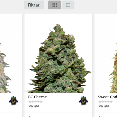
Filtrar
BC Cheese
Sweet Go
59
59
€
99
€
99