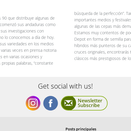
búsqueda de la perfección”. T
 90 que distribuye algunas de
importantes medios y festivale
po comenzó sus andaduras como
algunas de las cepas más deman
 sus investigaciones con
Estamos muy contentos de pod
mo lo conocemos a día de hoy.
Depot en forma de semilla para
 sus variedades en los medios
híbridos más punteros de su c
 varias veces en prensa notoria
cruces originales, encontrarás
 en varias ocasiones y
clásicos más prestigiosos de l
s propias palabras, “constante
Get social with us!
Newsletter
Subscribe
Get
Get
Posts principales