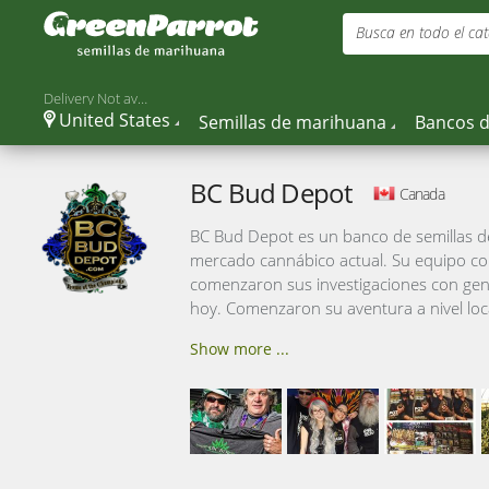
Busca en todo el cat
Delivery Not available
United States
Semillas de marihuana
Bancos d
BC Bud Depot
Canada
BC Bud Depot es un banco de semillas de
mercado cannábico actual. Su equipo co
comenzaron sus investigaciones con gen
hoy. Comenzaron su aventura a nivel loc
Show more ...