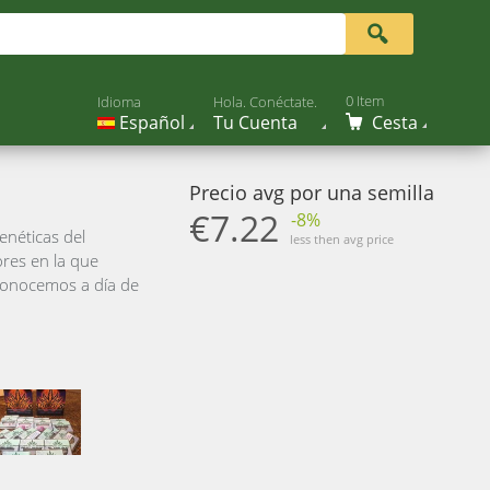
0 Item
Idioma
Hola. Conéctate.
Español
Tu Cuenta
Cesta
Precio avg por una semilla
€7.22
-8%
enéticas del
less then avg price
res en la que
conocemos a día de