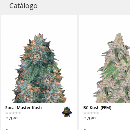
Catálogo
Socal Master Kush
BC Kush (FEM)
70
70
€
00
€
00