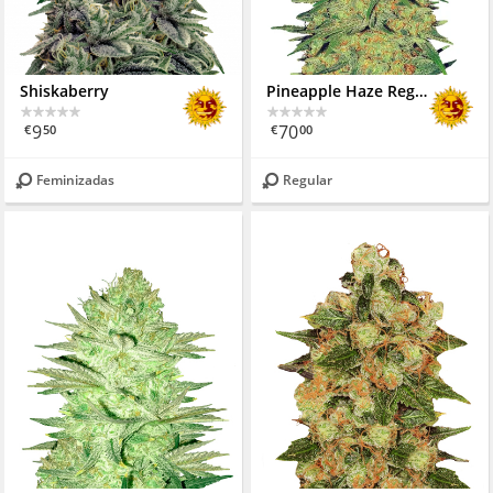
Shiskaberry
Pineapple Haze Regular
9
70
€
50
€
00
Feminizadas
Regular