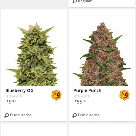
Regular
Blueberry OG
Purple Punch
9
55
€
99
€
00
Feminizadas
Feminizadas