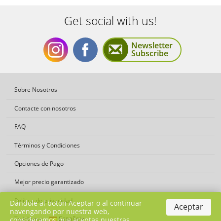
Get social with us!
Newsletter
Subscribe
Get
Get
Sobre Nosotros
Contacte con nosotros
FAQ
Términos y Condiciones
social
social
Opciones de Pago
Mejor precio garantizado
Política de privacidad
Dándole al botón Aceptar o al continuar
Aceptar
navengando por nuestra web,
Tu idioma:
consideramos que aceptas nuestras