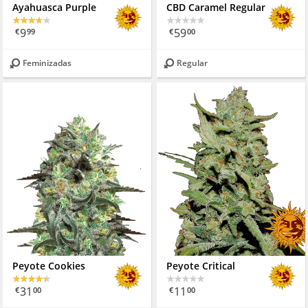
Ayahuasca Purple
CBD Caramel Regular
9
59
€
99
€
00
Feminizadas
Regular
Peyote Cookies
Peyote Critical
31
11
€
00
€
00