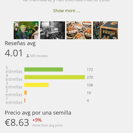
Show more ...
Reseñas avg
4.01
565 reviews
5
172
estrellas
4
270
estrellas
3
108
estrellas
2
10
estrellas
1
4
estrellas
Precio avg por una semilla
€8.63
+9%
more then avg price