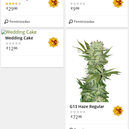
29
9
€
00
€
99
Feminizadas
Feminizadas
Wedding Cake
12
€
00
G13 Haze Regular
72
€
00