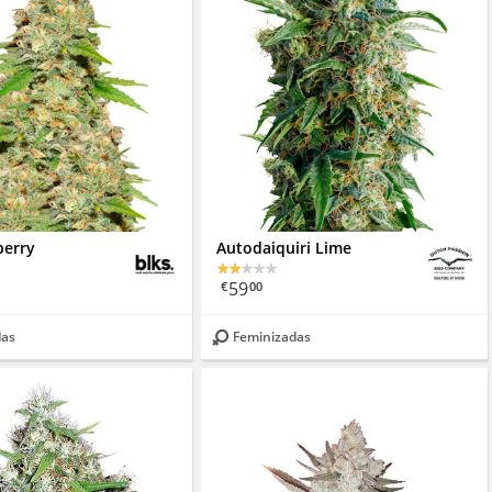
berry
Autodaiquiri Lime
59
€
00
das
Feminizadas