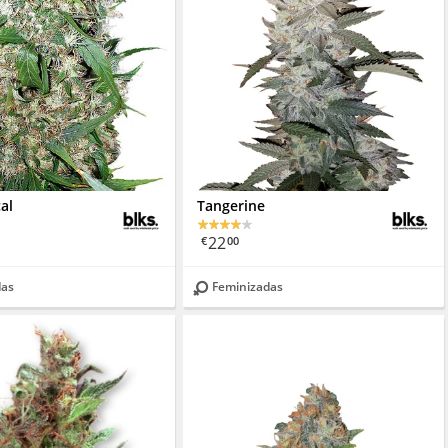
cal
Tangerine
22
€
00
das
Feminizadas