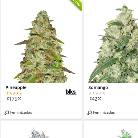
Pineapple
Somango
175
42
€
00
€
00
Feminizadas
Feminizadas