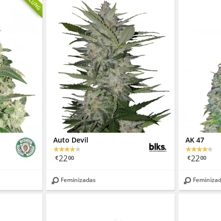
Auto Devil
AK 47
22
22
€
00
€
00
Feminizadas
Feminiza