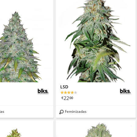
LSD
22
€
00
das
Feminizadas