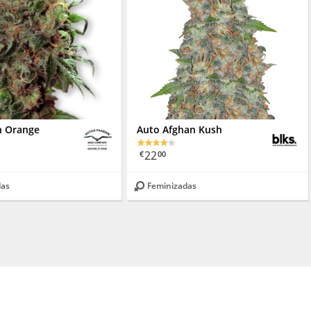
an Orange
Auto Afghan Kush
22
€
00
das
Feminizadas