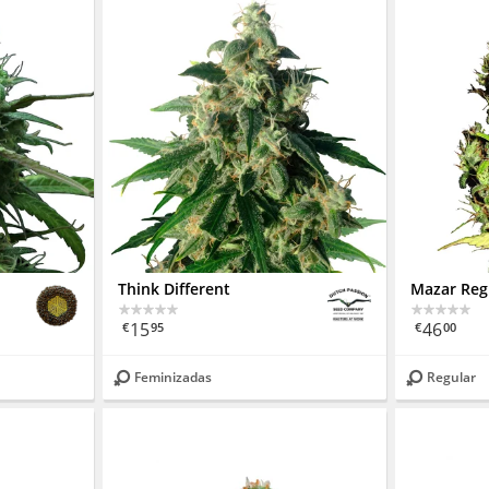
Think Different
Mazar Reg
15
46
€
95
€
00
Feminizadas
Regular