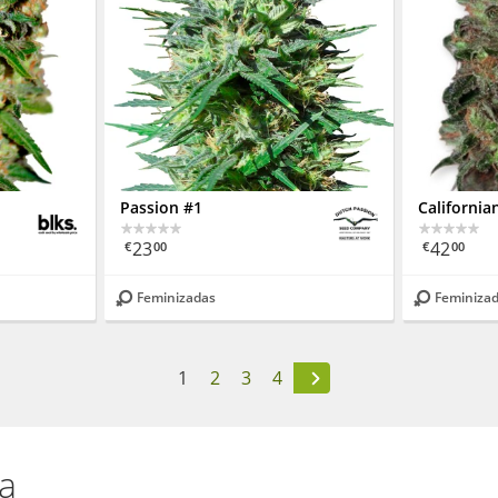
Passion #1
Californi
23
42
€
00
€
00
Feminizadas
Feminiza
1
2
3
4
na