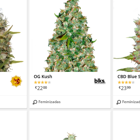
OG Kush
CBD Blue 
22
23
€
00
€
99
Feminizadas
Feminiza