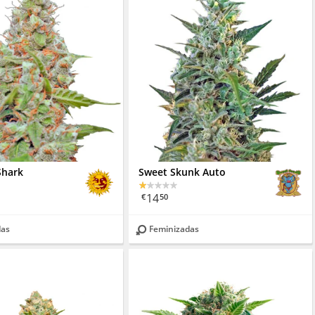
Shark
Sweet Skunk Auto
14
€
50
das
Feminizadas