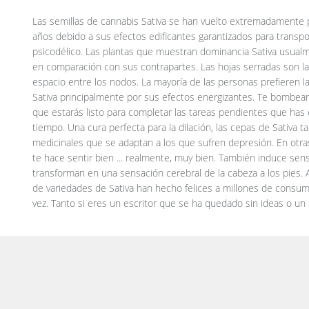
Las semillas de cannabis Sativa se han vuelto extremadamente p
recetas, las variedades Sativa estimularán tus jugos creativos lo s
años debido a sus efectos edificantes garantizados para transport
en acción. Las variedades de marihuana Sativa tardan un poco más
psicodélico. Las plantas que muestran dominancia Sativa usualm
especies, pero vale la pena al final, especialmente cuando las ve
en comparación con sus contrapartes. Las hojas serradas son l
brillan como estrellas. En esta lista, presentamos algunas de las 
espacio entre los nodos. La mayoría de las personas prefieren l
clásicas que han seducido a los usuarios durante mucho tiempo. Au
Sativa principalmente por sus efectos energizantes. Te bombean
y semillas de Sativa regulares. ¡Tú eliges! Algunas de estas semil
que estarás listo para completar las tareas pendientes que has 
ciento de genética Sativa, lo que las convierte en algunas de l
tiempo. Una cura perfecta para la dilación, las cepas de Sativa 
disponibles en la actualidad. Crecen en altura, por lo que se re
medicinales que se adaptan a los que sufren depresión. En otras
con mucho espacio vertical. Sin embargo, también puede fre
te hace sentir bien ... realmente, muy bien. También induce sen
utilizando algunas técnicas de entrenamiento. Perfectas como 
transforman en una sensación cerebral de la cabeza a los pies. A
hornear, puedes disfrutar de los cogollos en cualquier momento
de variedades de Sativa han hecho felices a millones de consum
vez. Tanto si eres un escritor que se ha quedado sin ideas o un