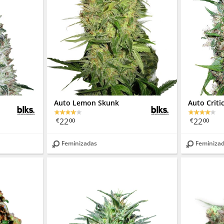
Auto Lemon Skunk
Auto Criti
22
22
€
00
€
00
Feminizadas
Feminiza