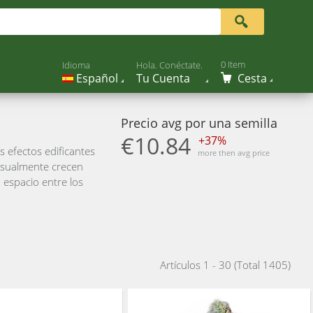
0 Item
Idioma
Hola. Conéctate.
Español
Tu Cuenta
Cesta
Precio avg por una semilla
€10.84
+37%
 efectos edificantes
more then avg price
 usualmente crecen
 espacio entre los
Artículos 1 - 30 (Total 1405)