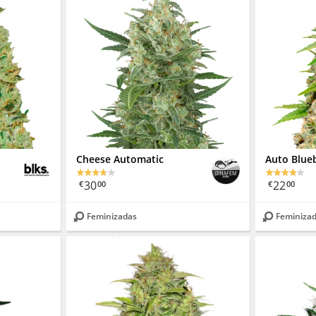
Cheese Automatic
Auto Blue
30
22
€
00
€
00
Feminizadas
Feminiza