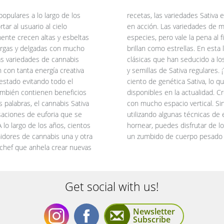
opulares a lo largo de los
uficiente como para ponerte
ar al usuario al cielo
 en florecer que otras
ente crecen altas y esbeltas
s tachonadas de cristales que
argas y delgadas con mucho
variedades Sativa más raras y
as variedades de cannabis
toflorecientes, feminizadas
 con tanta energía creativa
las contienen casi un 100 por
estado evitando todo el
as variedades más puras
también contienen beneficios
comienda cultivarlos en áreas
 palabras, el cannabis Sativa
nar el crecimiento vertical
saciones de euforia que se
las cepas para despertar y
 lo largo de los años, cientos
 del día sin preocuparte por
idores de cannabis una y otra
un zumbido de cuerpo pesado
 chef que anhela crear nuevas
Get social with us!
Newsletter
Subscribe