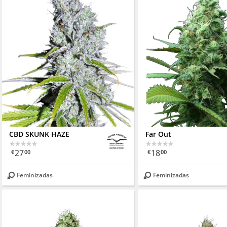
CBD SKUNK HAZE
Far Out
27
18
€
00
€
00
Feminizadas
Feminizadas