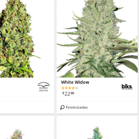
White Widow
22
€
00
Feminizadas