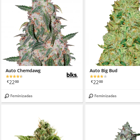
Auto Chemdawg
Auto Big Bud
22
22
€
00
€
00
Feminizadas
Feminizadas