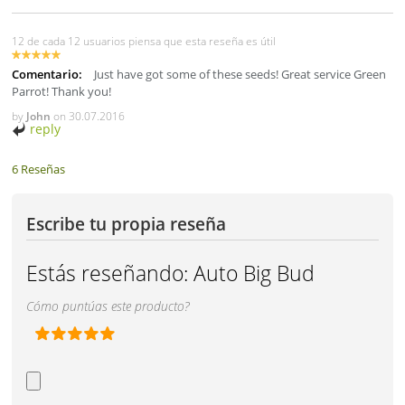
12 de cada 12 usuarios piensa que esta reseña es útil
Comentario:
Just have got some of these seeds! Great service Green
Parrot! Thank you!
by
John
on
30.07.2016
reply
6 Reseñas
Escribe tu propia reseña
Estás reseñando:
Auto Big Bud
Cómo puntúas este producto?