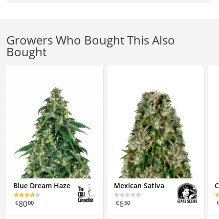
Growers Who Bought This Also
Bought
Blue Dream Haze
Mexican Sativa
C
80
6
€
00
€
50