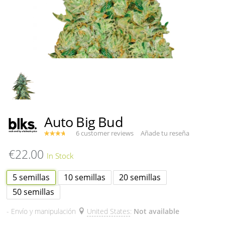
Auto Big Bud
6 customer reviews
Añade tu reseña
€22.00
5 semillas
10 semillas
20 semillas
50 semillas
- Envío y manipulación
United States
:
Not available