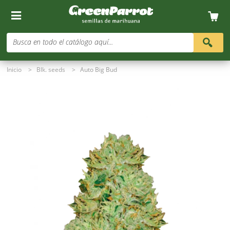
Busca en todo el catálogo aquí...
Inicio
>
Blk. seeds
>
Auto Big Bud