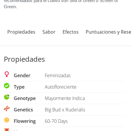
recomendados para el cultivo son Sea of Green o Screen of
Green.
Propiedades
Sabor
Efectos
Puntuaciones y Res
Propiedades
Gender
Feminizadas
Type
Autofloreciente
Genotype
Mayormente Indica
Genetics
Big Bud x Ruderalis
Flowering
60-70 Days