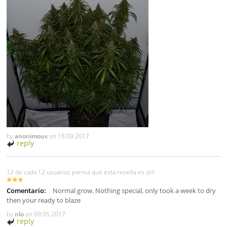
by
anonimous
on
18.09.2017
reply
12 de cada 12 usuarios piensa que esta reseña es útil
Comentario:
Normal grow. Nothing special, only took a week to dry
then your ready to blaze
by
nlo
on
09.05.2017
reply