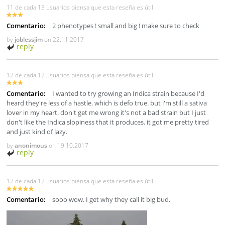
11 de cada 13 usuarios piensa que esta reseña es útil
Comentario:
2 phenotypes ! small and big ! make sure to check
by
joblessjim
on
22.11.2017
reply
12 de cada 12 usuarios piensa que esta reseña es útil
Comentario:
I wanted to try growing an Indica strain because I'd
heard they're less of a hastle. which is defo true. but i'm still a sativa
lover in my heart. don't get me wrong it's not a bad strain but I just
don't like the Indica slopiness that it produces. it got me pretty tired
and just kind of lazy.
by
anonimous
on
19.10.2017
reply
12 de cada 12 usuarios piensa que esta reseña es útil
Comentario:
sooo wow. I get why they call it big bud.