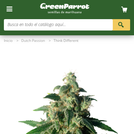
Busca en todo el catálogo aquí...
Inicio
>
Dutch Passion
>
Think Different