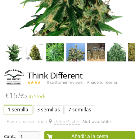
Think Different
0 customer reviews
Añade tu reseña
€15.95
1 semilla
3 semillas
7 semillas
- Envío y manipulación
United States
:
Not available
Cant.:
Añadir a la cesta