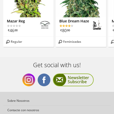
Mazar Reg
Blue Dream Haze
M
46
80
€
00
€
00
Regular
Feminizadas
Get social with us!
Newsletter
Subscribe
Get
Get
Sobre Nosotros
Contacte con nosotros