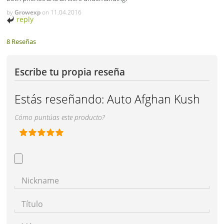
by
Growexp
on
11.04.2016
reply
8 Reseñas
Escribe tu propia reseña
Estás reseñando:
Auto Afghan Kush
Cómo puntúas este producto?
Nickname
Título