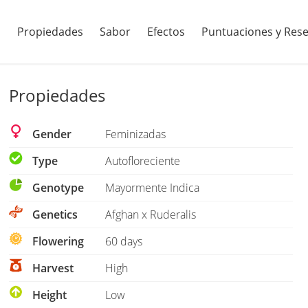
Propiedades
Sabor
Efectos
Puntuaciones y Res
Propiedades
Gender
Feminizadas
Type
Autofloreciente
Genotype
Mayormente Indica
Genetics
Afghan x Ruderalis
Flowering
60 days
Harvest
High
Height
Low