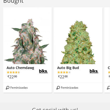
Bought
Auto Chemdawg
Auto Big Bud
C
22
22
€
00
€
00
Feminizadas
Feminizadas
Get social with us!