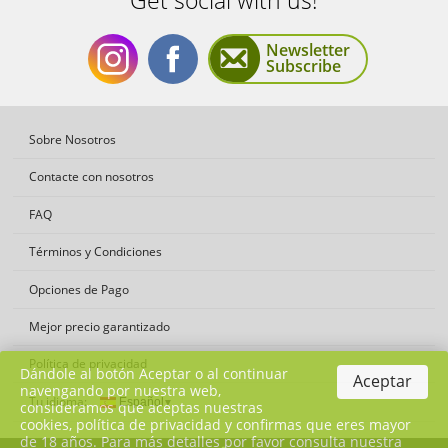
Newsletter
Subscribe
Get
Get
Sobre Nosotros
Contacte con nosotros
FAQ
Términos y Condiciones
social
social
Opciones de Pago
Mejor precio garantizado
Política de privacidad
Dándole al botón Aceptar o al continuar
Aceptar
navengando por nuestra web,
Tu idioma:
consideramos que aceptas nuestras
with
with
cookies, política de privacidad y confirmas que eres mayor
de 18 años. Para más detalles por favor consulta nuestra