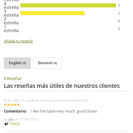
4
3
estrella
3
2
estrella
2
0
estrella
1
0
estrella
Añade tu reseña
English
Deutsch
(4)
(4)
8 Reseñas
Las reseñas más útiles de nuestros clientes
8 de cada 11 usuarios piensa que esta reseña es útil
Comentario:
I like the taste very much. good strain
by
jay
on
11.04.2016
reply