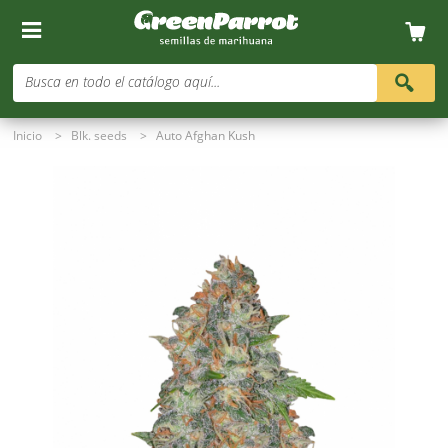
Busca en todo el catálogo aquí...
Inicio
>
Blk. seeds
>
Auto Afghan Kush