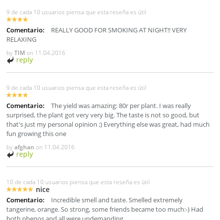
9 de cada 10 usuarios piensa que esta reseña es útil
Comentario:
REALLY GOOD FOR SMOKING AT NIGHT!! VERY
RELAXING
by
TIM
on
11.04.2016
reply
9 de cada 10 usuarios piensa que esta reseña es útil
Comentario:
The yield was amazing: 80r per plant. I was really
surprised, the plant got very very big. The taste is not so good, but
that's just my personal opinion ;) Everything else was great, had much
fun growing this one
by
afghan
on
11.04.2016
reply
10 de cada 10 usuarios piensa que esta reseña es útil
nice
Comentario:
Incredible smell and taste. Smelled extremely
tangerine, orange. So strong, some friends became too much:-) Had
both phenos and all were undemanding.