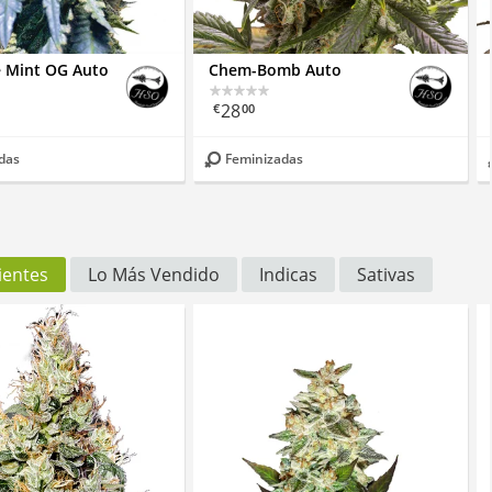
e Mint OG Auto
Chem-Bomb Auto
28
€
00
das
Feminizadas
ientes
Lo Más Vendido
Indicas
Sativas