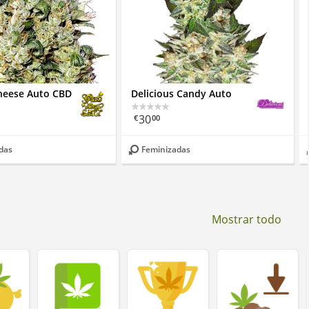
heese Auto CBD
Delicious Candy Auto
30
€
00
das
Feminizadas
Mostrar todo