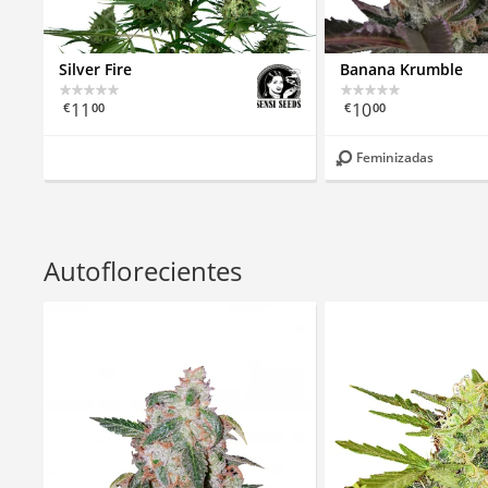
Silver Fire
Banana Krumble
11
10
€
00
€
00
Feminizadas
Autoflorecientes