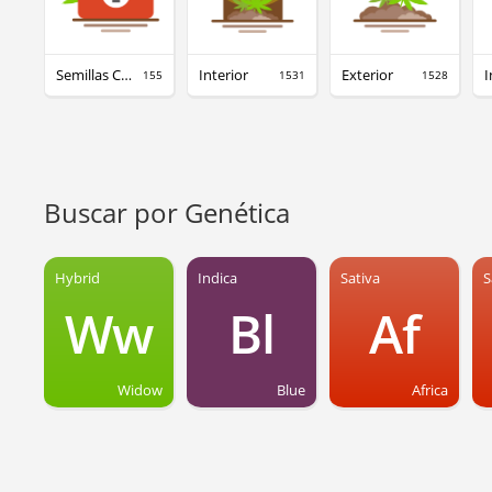
Semillas CBD
Interior
Exterior
I
155
1531
1528
Buscar por Genética
Hybrid
Indica
Sativa
S
Ww
Bl
Af
Widow
Blue
Africa