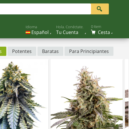
0 Item
Idioma
Hola. Conéctate.
Español
Tu Cuenta
Cesta
s
Potentes
Baratas
Para Principiantes