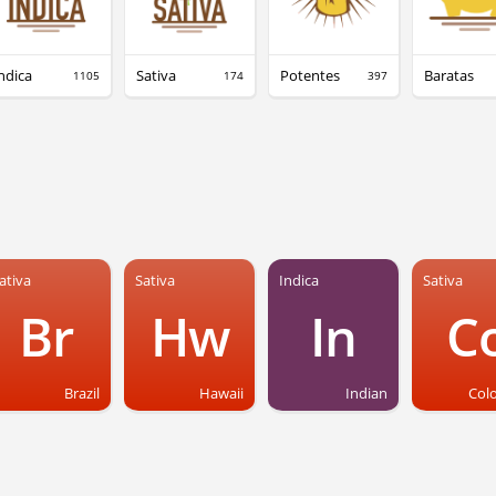
ndica
Sativa
Potentes
Baratas
1105
174
397
ativa
Sativa
Indica
Sativa
Br
Hw
In
C
Brazil
Hawaii
Indian
Col