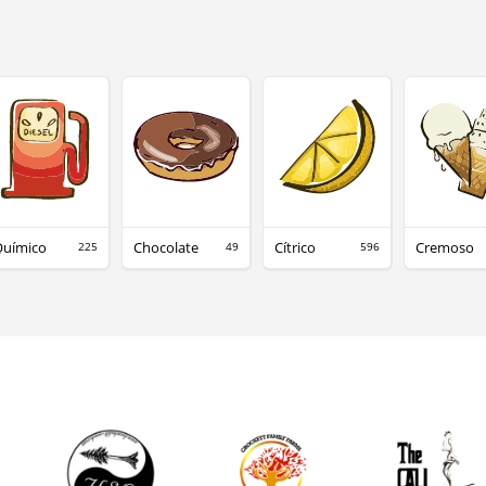
Químico
Chocolate
Cítrico
Cremoso
225
49
596