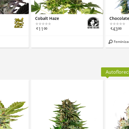
Cobalt Haze
Chocolat
11
43
€
00
€
00
Feminiza
Autoflorec