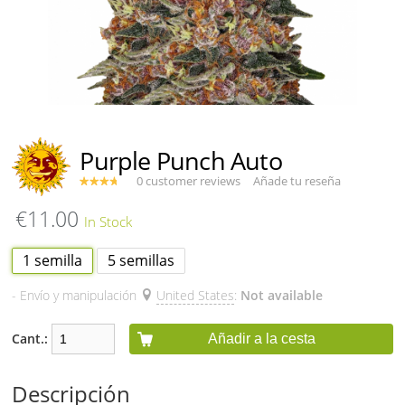
Purple Punch Auto
0 customer reviews
Añade tu reseña
€11.00
1 semilla
5 semillas
- Envío y manipulación
United States
:
Not available
Cant.:
Añadir a la cesta
Descripción