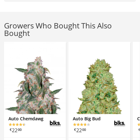
Growers Who Bought This Also
Bought
Auto Chemdawg
Auto Big Bud
C
22
22
€
00
€
00