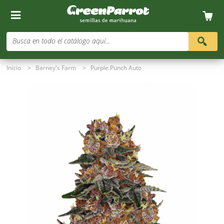
Busca en todo el catálogo aquí...
Inicio
>
Barney's Farm
>
Purple Punch Auto