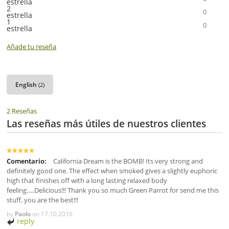
estrella
2
0
estrella
1
0
estrella
Añade tu reseña
English
(2)
2 Reseñas
Las reseñas más útiles de nuestros clientes
Comentario:
California Dream is the BOMB! Its very strong and
definitely good one. The effect when smoked gives a slightly euphoric
high that finishes off with a long lasting relaxed body
feeling.....Delicious!!! Thank you so much Green Parrot for send me this
stuff, you are the best!!!
by
Paolo
on
17.10.2016
reply