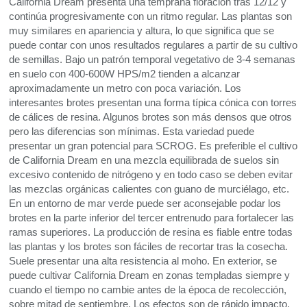
California Dream presenta una temprana floración tras 12/12 y
continúa progresivamente con un ritmo regular. Las plantas son
muy similares en apariencia y altura, lo que significa que se
puede contar con unos resultados regulares a partir de su cultivo
de semillas. Bajo un patrón temporal vegetativo de 3-4 semanas
en suelo con 400-600W
HPS
/m2 tienden a alcanzar
aproximadamente un metro con poca variación. Los
interesantes brotes presentan una forma típica cónica con torres
de cálices de resina. Algunos brotes son más densos que otros
pero las diferencias son mínimas. Esta variedad puede
presentar un gran potencial para
SCROG
. Es preferible el cultivo
de California Dream en una mezcla equilibrada de suelos sin
excesivo contenido de nitrógeno y en todo caso se deben evitar
las mezclas orgánicas calientes con guano de murciélago, etc.
En un entorno de mar verde puede ser aconsejable podar los
brotes en la parte inferior del tercer entrenudo para fortalecer las
ramas superiores. La producción de resina es fiable entre todas
las plantas y los brotes son fáciles de recortar tras la cosecha.
Suele presentar una alta resistencia al moho. En exterior, se
puede cultivar California Dream en zonas templadas siempre y
cuando el tiempo no cambie antes de la época de recolección,
sobre mitad de septiembre. Los efectos son de rápido impacto,