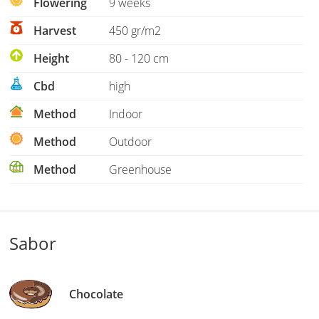
Flowering
9 weeks
Harvest
450 gr/m2
Height
80 - 120 cm
Cbd
high
Method
Indoor
Method
Outdoor
Method
Greenhouse
Sabor
Chocolate