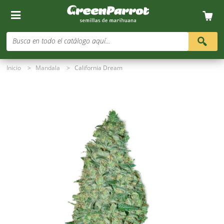
Busca en todo el catálogo aquí...
Inicio
>
Mandala
>
California Dream