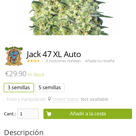
Jack 47 XL Auto
0 customer reviews
Añade tu reseña
€29.90
3 semillas
5 semillas
- Envío y manipulación
United States
:
Not available
Cant.:
Añadir a la cesta
Descripción