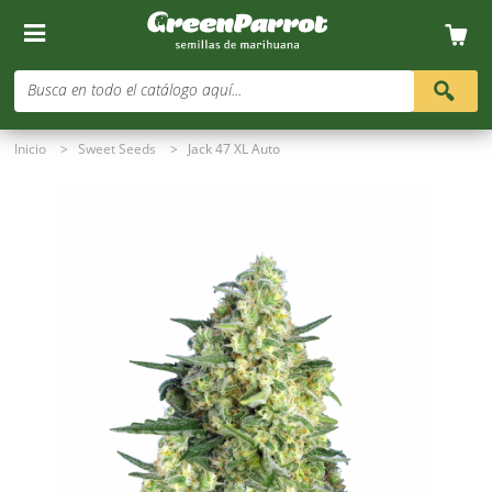
Busca en todo el catálogo aquí...
Inicio
>
Sweet Seeds
>
Jack 47 XL Auto