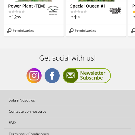
Power Plant (FEM)
Special Queen #1
P
12
4
€
95
€
00
Feminizadas
Feminizadas
Get social with us!
Newsletter
Subscribe
Get
Get
Sobre Nosotros
Contacte con nosotros
FAQ
Términos y Condiciones