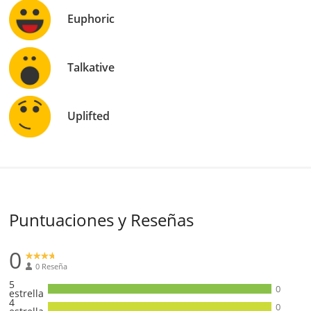
Euphoric
Talkative
Uplifted
Puntuaciones y Reseñas
0
0 Reseña
5
0
estrella
4
0