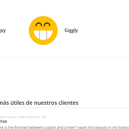
epy
Giggly
más útiles de nuestros clientes
piensa que esta reseña es útil
taa
e is the frontier between a plant and a tree? I want this beauty in my backy