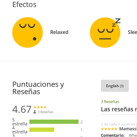
Efectos
Relaxed
Sle
Puntuaciones y
English
(3)
Reseñas
3 Reseñas
4.67
Las reseñas 
3 Reseñas
5
2
estrella
2 de cada 3 usuarios 
4
Mamassi
1
estrella
Comentario:
Wher
3