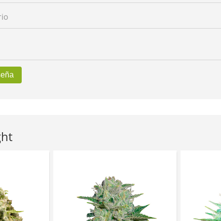
io
seña
ght