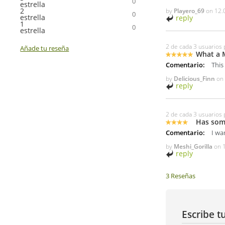
0
estrella
2
by
Playero_69
on
12.
0
estrella
reply
1
0
estrella
2 de cada 3 usuarios 
Añade tu reseña
What a 
Comentario:
This 
by
Delicious_Finn
o
reply
2 de cada 3 usuarios 
Has some
Comentario:
I wa
by
Meshi_Gorilla
on
reply
3 Reseñas
Escribe t