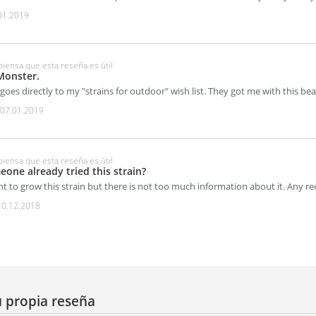
01.2019
piensa que esta reseña es útil
Monster.
goes directly to my "strains for outdoor" wish list. They got me with this bea
n
07.01.2019
piensa que esta reseña es útil
one already tried this strain?
nt to grow this strain but there is not too much information about it. Any
10.12.2018
u propia reseña