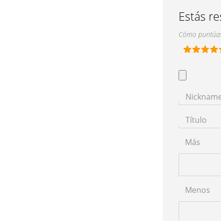
Estás r
Cómo puntúas
Nicknam
Título
Más
Menos