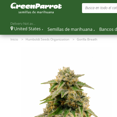
Busca en todo el cat
Delivery Not available
United States
Semillas de marihuana
Bancos d
Inicio
>
Humboldt Seeds Organization
>
Gorilla Breath