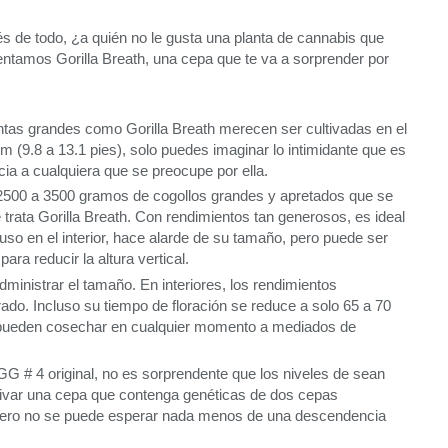
 de todo, ¿a quién no le gusta una planta de cannabis que
ntamos Gorilla Breath, una cepa que te va a sorprender por
antas grandes como Gorilla Breath merecen ser cultivadas en el
m (9.8 a 13.1 pies), solo puedes imaginar lo intimidante que es
ia a cualquiera que se preocupe por ella.
e 2500 a 3500 gramos de cogollos grandes y apretados que se
trata Gorilla Breath. Con rendimientos tan generosos, es ideal
uso en el interior, hace alarde de su tamaño, pero puede ser
a reducir la altura vertical.
inistrar el tamaño. En interiores, los rendimientos
o. Incluso su tiempo de floración se reduce a solo 65 a 70
ibre pueden cosechar en cualquier momento a mediados de
G # 4 original, no es sorprendente que los niveles de sean
ltivar una cepa que contenga genéticas de dos cepas
 pero no se puede esperar nada menos de una descendencia