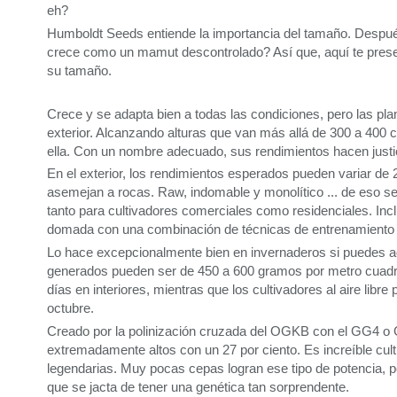
eh?
Humboldt Seeds entiende la importancia del tamaño. Después
crece como un mamut descontrolado? Así que, aquí te prese
su tamaño.
Crece y se adapta bien a todas las condiciones, pero las pl
exterior. Alcanzando alturas que van más allá de 300 a 400 c
ella. Con un nombre adecuado, sus rendimientos hacen justic
En el exterior, los rendimientos esperados pueden variar d
asemejan a rocas. Raw, indomable y monolítico ... de eso se 
tanto para cultivadores comerciales como residenciales. Incl
domada con una combinación de técnicas de entrenamiento par
Lo hace excepcionalmente bien en invernaderos si puedes adm
generados pueden ser de 450 a 600 gramos por metro cuadrad
días en interiores, mientras que los cultivadores al aire l
octubre.
Creado por la polinización cruzada del OGKB con el GG4 o G
extremadamente altos con un 27 por ciento. Es increíble cu
legendarias. Muy pocas cepas logran ese tipo de potencia,
que se jacta de tener una genética tan sorprendente.