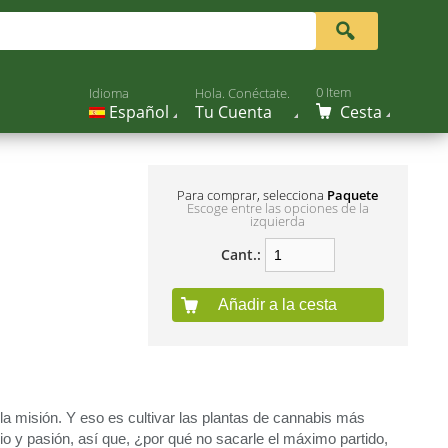
0 Item
Idioma
Hola. Conéctate.
Español
Tu Cuenta
Cesta
Para comprar, selecciona
Paquete
Escoge entre las opciones de la
izquierda
Cant.:
Añadir a la cesta
a misión. Y eso es cultivar las plantas de cannabis más
o y pasión, así que, ¿por qué no sacarle el máximo partido,