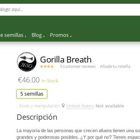
álogo aquí...
e semillas
Blog
Promos
Gorilla Breath
3 customer reviews
Añade tu reseña
€46.00
5 semillas
- Envío y manipulación
United States
:
Not available
Descripción
La mayoría de las personas que crecen afuera tienen una sol
grandes y poderosas posibles. ¿Y por qué no? Tienes espaci