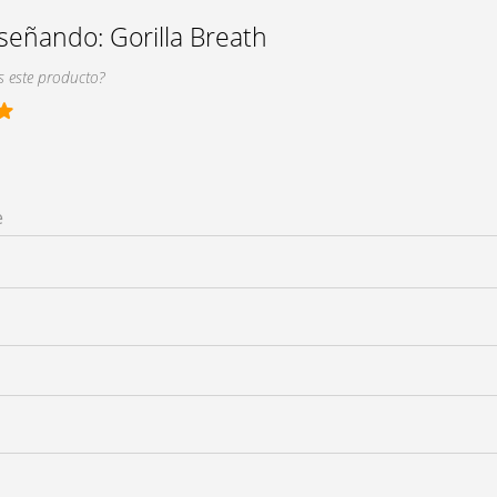
eseñando:
Gorilla Breath
 este producto?
e