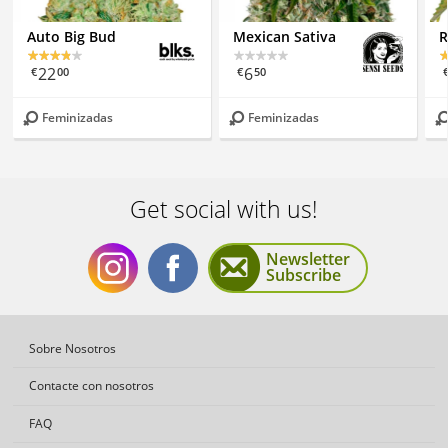
Auto Big Bud
Mexican Sativa
R
22
6
€
00
€
50
Feminizadas
Feminizadas
Get social with us!
Newsletter
Subscribe
Get
Get
Sobre Nosotros
Contacte con nosotros
FAQ