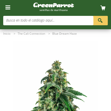
Busca en todo el catálogo aquí...
Inicio
>
The Cali Connection
>
Blue Dream Haze