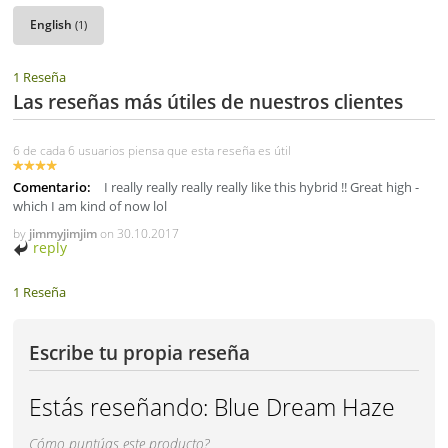
English
(1)
1 Reseña
Las reseñas más útiles de nuestros clientes
6 de cada 6 usuarios piensa que esta reseña es útil
Comentario:
I really really really really like this hybrid !! Great high -
which I am kind of now lol
by
jimmyjimjim
on
30.10.2017
reply
1 Reseña
Escribe tu propia reseña
Estás reseñando:
Blue Dream Haze
Cómo puntúas este producto?