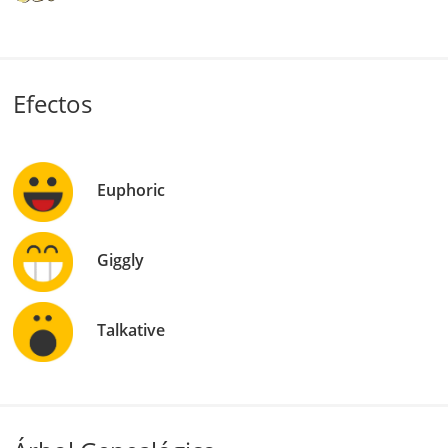
Efectos
Euphoric
Giggly
Talkative