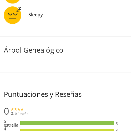
Sleepy
Árbol Genealógico
Puntuaciones y Reseñas
0
0 Reseña
5
0
estrella
4
0