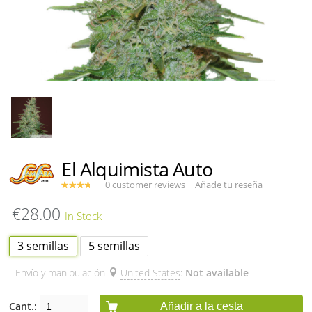
El Alquimista Auto
0 customer reviews
Añade tu reseña
€28.00
3 semillas
5 semillas
- Envío y manipulación
United States
:
Not available
Cant.:
Añadir a la cesta