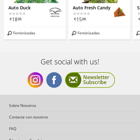
Auto Duck
Auto Fresh Candy
S
18
15
€
95
€
00
Feminizadas
Feminizadas
Get social with us!
Newsletter
Subscribe
Get
Get
Sobre Nosotros
Contacte con nosotros
FAQ