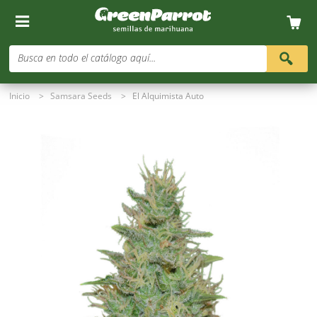
Busca en todo el catálogo aquí...
Inicio
>
Samsara Seeds
>
El Alquimista Auto