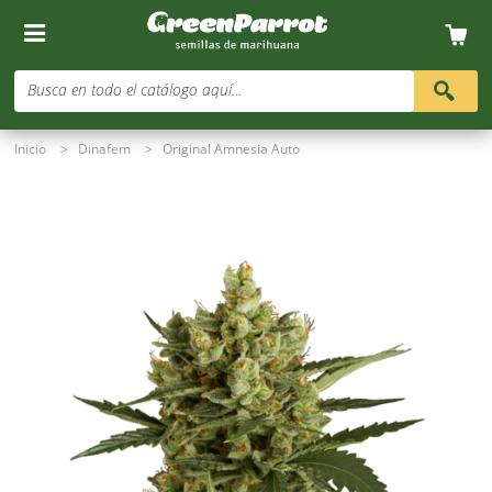
Busca en todo el catálogo aquí...
Inicio
>
Dinafem
>
Original Amnesia Auto