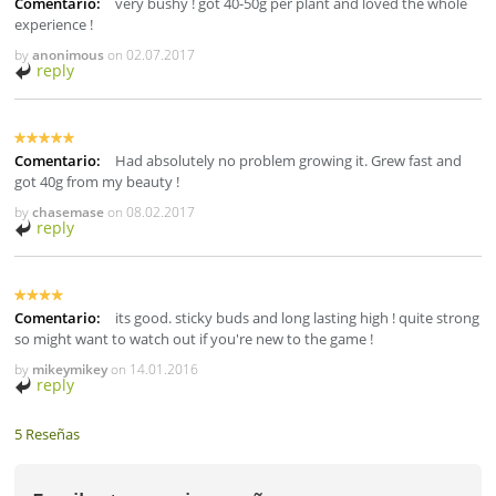
Comentario:
very bushy ! got 40-50g per plant and loved the whole
experience !
by
anonimous
on
02.07.2017
reply
Comentario:
Had absolutely no problem growing it. Grew fast and
got 40g from my beauty !
by
chasemase
on
08.02.2017
reply
Comentario:
its good. sticky buds and long lasting high ! quite strong
so might want to watch out if you're new to the game !
by
mikeymikey
on
14.01.2016
reply
5 Reseñas