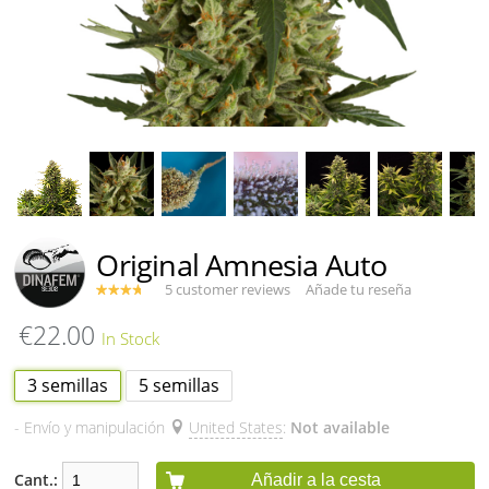
Original Amnesia Auto
5 customer reviews
Añade tu reseña
€22.00
3 semillas
5 semillas
- Envío y manipulación
United States
:
Not available
Cant.:
Añadir a la cesta