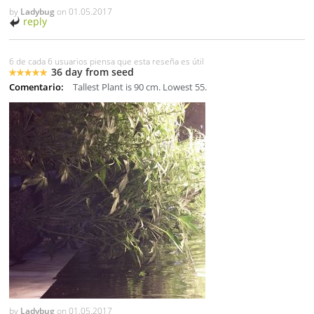
by
Ladybug
on
01.05.2017
reply
6 de cada 6 usuarios piensa que esta reseña es útil
36 day from seed
Comentario:
Tallest Plant is 90 cm. Lowest 55.
by
Ladybug
on
01.05.2017