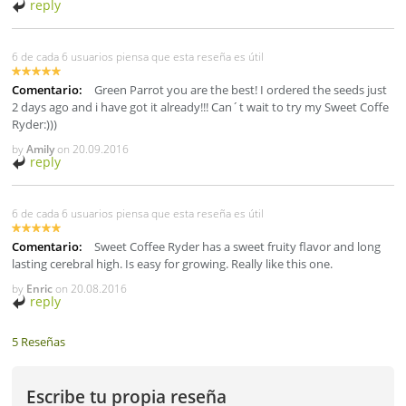
reply
6 de cada 6 usuarios piensa que esta reseña es útil
Comentario:
Green Parrot you are the best! I ordered the seeds just
2 days ago and i have got it already!!! Can´t wait to try my Sweet Coffe
Ryder:)))
by
Amily
on
20.09.2016
reply
6 de cada 6 usuarios piensa que esta reseña es útil
Comentario:
Sweet Coffee Ryder has a sweet fruity flavor and long
lasting cerebral high. Is easy for growing. Really like this one.
by
Enric
on
20.08.2016
reply
5 Reseñas
Escribe tu propia reseña