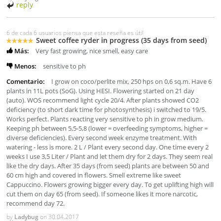
reply
6 de cada 6 usuarios piensa que esta reseña es útil
Sweet coffee ryder in progress (35 days from seed)
Más:
Very fast growing, nice smell, easy care
Menos:
sensitive to ph
Comentario:
I grow on coco/perlite mix, 250 hps on 0,6 sq.m. Have 6
plants in 11L pots (SoG). Using HESI. Flowering started on 21 day
(auto). WOS recommend light cycle 20/4. After plants showed CO2
deficiency (to short dark time for photosynthesis) i switched to 19/5.
Works perfect. Plants reacting very sensitive to ph in grow medium.
Keeping ph between 5,5-5,8 (lower = overfeeding symptoms, higher =
diverse deficiencies). Every second week enzyme treatment. With
watering - less is more. 2 L / Plant every second day. One time every 2
weeks I use 3,5 Liter / Plant and let them dry for 2 days. They seem real
like the dry days. After 35 days (from seed) plants are between 50 and
60 cm high and covered in flowers. Smell extreme like sweet
Cappuccino. Flowers growing bigger every day. To get uplifting high will
cut them on day 65 (from seed). If someone likes it more narcotic,
recommend day 72.
by
Ladybug
on
30.04.2017