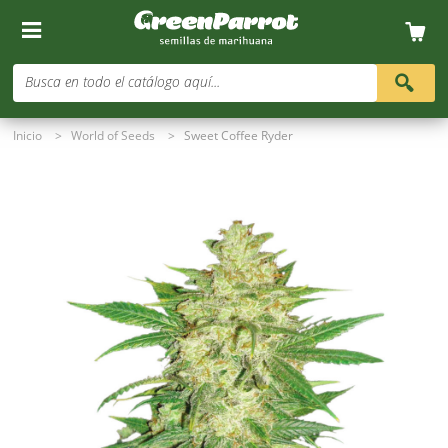
Busca en todo el catálogo aquí...
Inicio
>
World of Seeds
>
Sweet Coffee Ryder