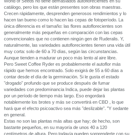
World of Seeds no tiene demasiados autoflorecientes en su
catálogo, pero los que están presentes son obras maestras.
Crecen rápidamente, desprenden generosos rendimientos y lo
hacen tan bueno como lo hacen las cepas de fotoperíodo. La
única diferencia es el tamaño: las flores autoflorecientes son
generalmente más pequeñas en comparación con las cepas
convencionales que no contienen ningún gen de Ruderalis. Y,
naturalmente, las variedades autoflorecientes tienen una vida útil
muy corta: solo de 60 a 70 días, según las circunstancias.
Aunque tienden a madurar un poco más lento al aire libre.
Pero Sweet Coffee Ryder es probablemente el autoflor más
rápido que hemos encontrado. Solo exigirá de 55 a 60 días a
contar desde el día de la germinación. Si le gusta el estado
"drogado" profundo que se produce después de fumar
variedades con predominancia Indica, puede dejar las plantas
por un período de tiempo más largo. Eso engordará
notablemente los brotes y más
se convertirá en
CBD
, lo que
hará que el efecto psicoactivo sea más "deslizable". ”Y sedante
en general.
Estas no son las plantas más altas que hay; de hecho, son
bastante pequeños, en su mayoría de unos 40 a 120
centímetros de altura. Pero todavía pueden sorprenderte con su