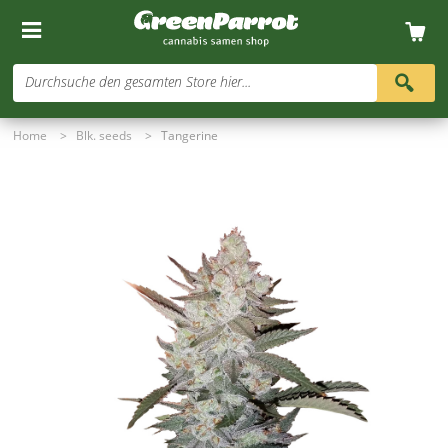
Durchsuche den gesamten Store hier...
Home
>
Blk. seeds
>
Tangerine