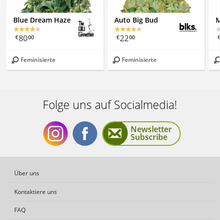
Blue Dream Haze
Auto Big Bud
M
80
22
€
00
€
00
Feminisierte
Feminisierte
Folge uns auf Socialmedia!
Newsletter
Subscribe
Folge
Folge
Über uns
Kontaktiere uns
FAQ