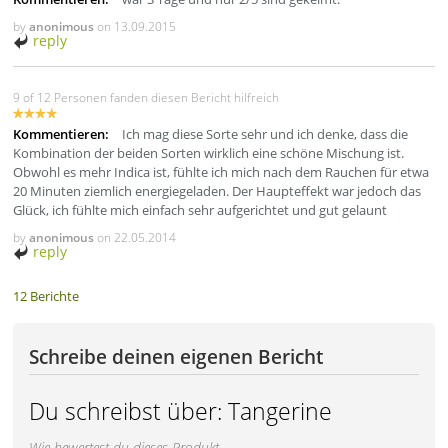
by
anonimous
on
13.09.2015
reply
9 of 12 Personen fanden diesen Bericht hilfreich
Kommentieren:
Ich mag diese Sorte sehr und ich denke, dass die
Kombination der beiden Sorten wirklich eine schöne Mischung ist.
Obwohl es mehr Indica ist, fühlte ich mich nach dem Rauchen für etwa
20 Minuten ziemlich energiegeladen. Der Haupteffekt war jedoch das
Glück, ich fühlte mich einfach sehr aufgerichtet und gut gelaunt
by
anonimous
on
22.05.2014
reply
12 Berichte
Schreibe deinen eigenen Bericht
Du schreibst über:
Tangerine
Wie bewertest du dieses Produkt