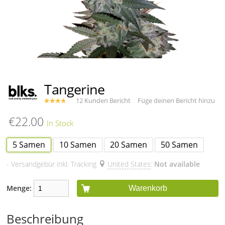
Tangerine
12 Kunden Bericht
Füge deinen Bericht hinzu
€22.00
5 Samen
10 Samen
20 Samen
50 Samen
- Versandgebür inkl. Tracking
United States
:
Not available
Menge:
Warenkorb
Beschreibung