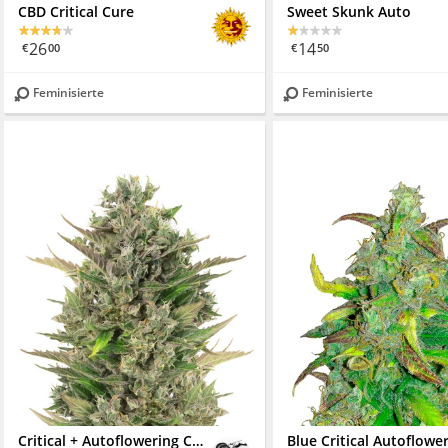
CBD Critical Cure
Sweet Skunk Auto
26
14
€
00
€
50
Feminisierte
Feminisierte
Critical + Autoflowering CBD
Blue Critical Autoflowe