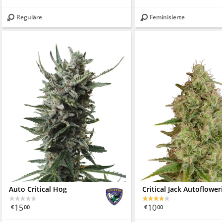
Reguläre
Feminisierte
Auto Critical Hog
Critical Jack Autoflower
15
10
€
00
€
00