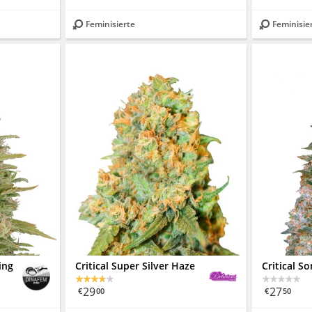
Feminisierte
Feminisie
ing
Critical Super Silver Haze
Critical S
29
27
€
00
€
50