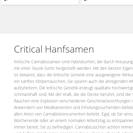
Critical Hanfsamen
Kritische Cannabissamen sind Hybridsorten, die durch Kreuzung
einschließlich kälteren Gegenden, sondern produzieren auch hohe 
mit einer Skunk-Sorte hergestellt werden. Mit den besten Eigen
wenn Sie ein gewerblicher Anbauer sind, gute Dienste leiste
ist bekannt, dass die kritische Genetik eine ausgewogene Wirku
Blütezeiten mit einigen Sorten, die nur 7-8 Wochen in der Bl
ein sanftes Körperrauschen, Sie spüren auch die anregenden Wi
sich in einer kritischen Situation befinden, mental oder wirtscha
aufzuheitern. Die kritische Genetik erzeugt qualitativ hochwert
Cannabissorten perfekt für Sie. Ein zusätzlicher Vorteil, der die 
schmackhaft sind. Mit der Kraft, die die Decke berührt, sind die
macht, ist ihre einfache Züchtung. Es gibt keine Vermutungen, un
Rauchen eine Explosion verschiedener Geschmacksrichtungen 
Bedingungen mit hervorragenden Nährstoffen haben, können 
Anwendern von Medikamenten und Erholungssuchenden beliebte
getauchte Knospen ernten. Die meisten kritischen Stämme habe
allen Arten von Cannabiskonsumenten beliebt. Egal, ob Sie vers
bis 25 Prozent, aber einige Stämme haben auch einen guten CBD-Geh
Wochenende oder an einem normalen Arbeitstag zu entspannen,
genetischen Hintergrund können Sie erwarten, dass die St
immer bereit, Sie zu befriedigen. Cannabiszüchter achten immer 
Wirkungen erzielen. Dank ihres Geschmacks und Aromas wird d