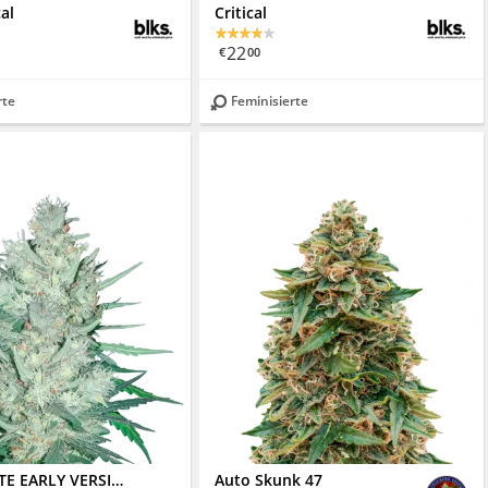
cal
Critical
22
€
00
rte
Feminisierte
MARMALATE EARLY VERSION
Auto Skunk 47