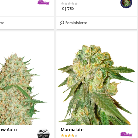
17
€
50
rte
Feminisierte
ow Auto
Marmalate