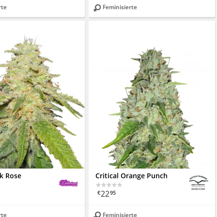
rte
Feminisierte
ck Rose
Critical Orange Punch
22
€
95
rte
Feminisierte