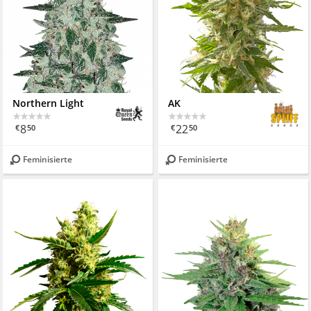
Northern Light
AK
8
22
€
50
€
50
Feminisierte
Feminisierte