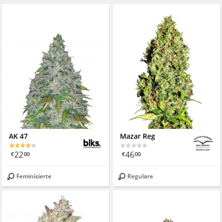
AK 47
Mazar Reg
22
46
€
00
€
00
Feminisierte
Reguläre