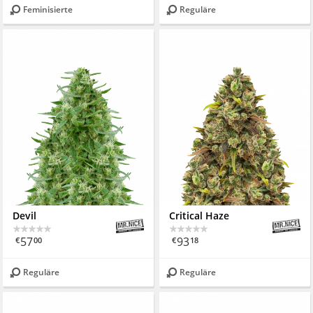
Feminisierte
Reguläre
Devil
Critical Haze
57
93
€
00
€
18
Reguläre
Reguläre