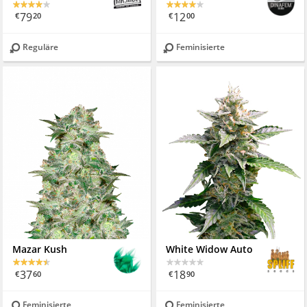
79
12
€
20
€
00
Reguläre
Feminisierte
Mazar Kush
White Widow Auto
37
18
€
60
€
90
Feminisierte
Feminisierte