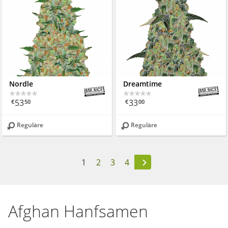
Nordle
Dreamtime
53
33
€
50
€
00
Reguläre
Reguläre
1
2
3
4
Afghan Hanfsamen