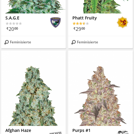
S.A.G.E
Phatt Fruity
20
29
€
00
€
00
Feminisierte
Feminisierte
Afghan Haze
Purps #1