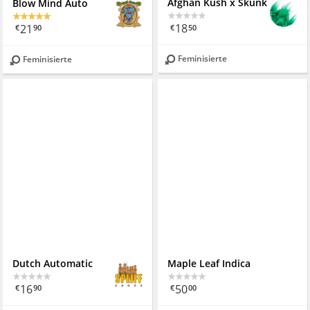
Blow Mind Auto
Afghan Kush x Skunk
21
18
€
90
€
50
Feminisierte
Feminisierte
Dutch Automatic
Maple Leaf Indica
16
50
€
90
€
00