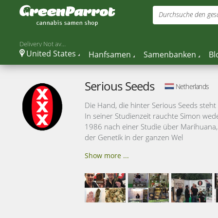
Durchsuche den gesa
Delivery Not available
United States
Hanfsamen
Samenbanken
Bl
Serious Seeds
Netherlands
Die Hand, die hinter Serious Seeds steht
In seiner Studienzeit rauchte Simon wed
1986 nach einer Studie über Marihuana,
der Genetik in der ganzen Wel
Show more ...