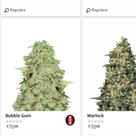
Reguläre
Reguläre
Bubble Gum
Warlock
70
70
€
00
€
00