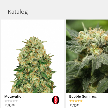
Katalog
Motavation
Bubble Gum reg.
70
70
€
00
€
00