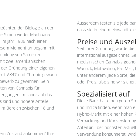
Ausserdem testen sie jede part
nzüchter, der Biologie an der
dass sie in einem einwandfre
chte Simon weder Marihuana
Preise und Ausz
 im Jahr 1986 nach einer
 diesem Moment an begann mit
Seit ihrer Gründung wurde di
ammlung von Samen zu
international ausgezeichnet. Se
it zwei amerikanischen
medizinischen Cannabis geänder
r der Gründung einer eigenen
Warlock, Motavation, Kali Mis
mit AK47 und Chronic gewann.
unter anderem. Jede Sorte, di
tbewerb zu gewinnen. Sein
oder Preis, also sind wir siche
orten von Cannabis für
Spezialisiert auf
trengungen im Labor auf das
Diese Bank hat einen guten So
tes sind und höhere
Anteile
und Indica finden, wenn man ei
n im Bereich zwischen 18 und
Hybrid-Markt mit einer hohen R
Verpackung und Konservierung 
Anteil an
, der höchsten aktuell
reiem Zustand ankommen” Ihre
Verwendung konsumierst, wird 