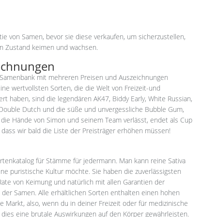
ie von Samen, bevor sie diese verkaufen, um sicherzustellen,
ien Zustand keimen und wachsen.
eichnungen
e Samenbank mit mehreren Preisen und Auszeichnungen
ine wertvollsten Sorten, die die Welt von Freizeit-und
t haben, sind die legendären AK47, Biddy Early, White Russian,
t, Double Dutch und die süße und unvergessliche Bubble Gum,
e die Hände von Simon und seinem Team verlässt, endet als Cup
r, dass wir bald die Liste der Preisträger erhöhen müssen!
rtenkatalog für Stämme für jedermann. Man kann reine Sativa
ne puristische Kultur möchte. Sie haben die zuverlässigsten
ate von Keimung und natürlich mit allen Garantien der
der Samen. Alle erhältlichen Sorten enthalten einen hohen
e Markt, also, wenn du in deiner Freizeit oder für medizinische
dies eine brutale Auswirkungen auf den Körper gewährleisten.