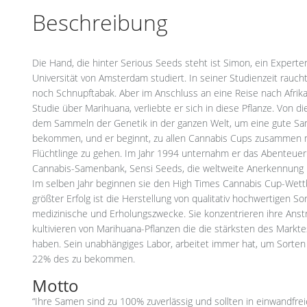
Beschreibung
Die Hand, die hinter Serious Seeds steht ist Simon, ein Experte
Universität von Amsterdam studiert. In seiner Studienzeit rau
noch Schnupftabak. Aber im Anschluss an eine Reise nach Afrika
Studie über Marihuana, verliebte er sich in diese Pflanze. Von
dem Sammeln der Genetik in der ganzen Welt, um eine gute S
bekommen, und er beginnt, zu allen Cannabis Cups zusammen m
Flüchtlinge zu gehen. Im Jahr 1994 unternahm er das Abenteue
Cannabis-Samenbank, Sensi Seeds, die weltweite Anerkennung 
Im selben Jahr beginnen sie den High Times Cannabis Cup-Wet
größter Erfolg ist die Herstellung von qualitativ hochwertigen S
medizinische und Erholungszwecke. Sie konzentrieren ihre Ans
kultivieren von Marihuana-Pflanzen die die stärksten des Mark
haben. Sein unabhängiges Labor, arbeitet immer hat, um Sorte
22% des
zu bekommen.
Motto
“Ihre Samen sind zu 100% zuverlässig und sollten in einwandf