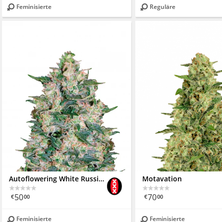
Feminisierte
Reguläre
Autoflowering White Russian #1
Motavation
50
70
€
00
€
00
Feminisierte
Feminisierte