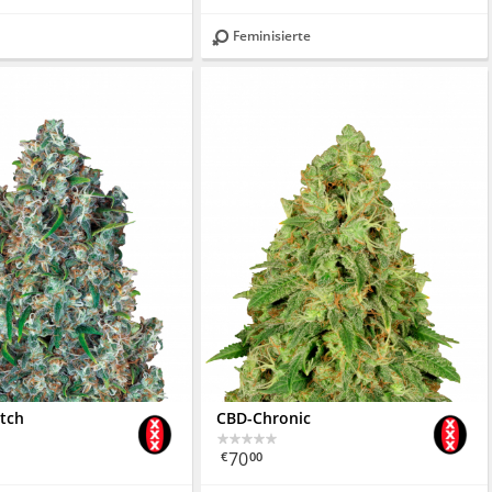
Feminisierte
tch
CBD-Chronic
70
€
00