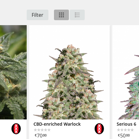
Filter
CBD-enriched Warlock
Serious 6
70
50
€
00
€
00