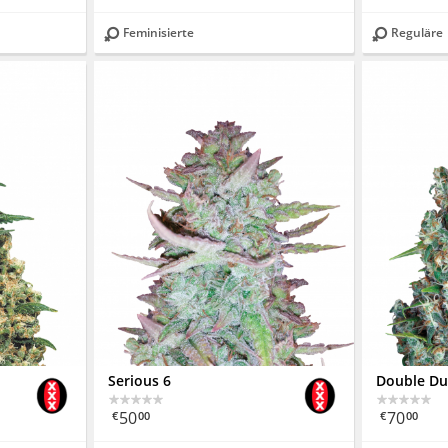
Feminisierte
Reguläre
Serious 6
Double Du
50
70
€
00
€
00