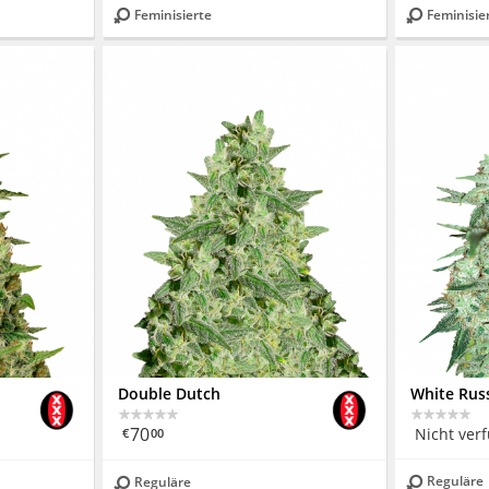
Feminisierte
Feminisie
Double Dutch
White Russ
70
Nicht ver
€
00
Reguläre
Reguläre