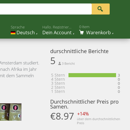
0 Item
Sprache
Hallo. Registrier Dich
Deutsch
Dein Account
Warenkorb
durschnittliche Berichte
5
n Amsterdam studiert.
3 Bericht
nach Afrika im Jahr
5 Stern
n mit dem Sammeln
3
4 Stern
0
3 Stern
0
2 Stern
0
1 Stern
0
Durchschnittlicher Preis pro
Samen.
€8.97
+14%
über dem durchschnittlichen
Preis