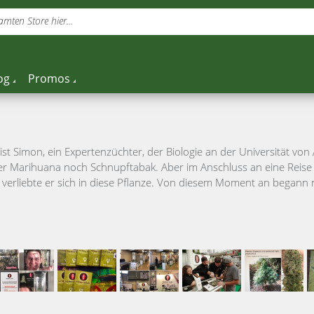
mten Store hier...
og
Promos
 ist Simon, ein Expertenzüchter, der Biologie an der Universität vo
er Marihuana noch Schnupftabak. Aber im Anschluss an eine Reise 
 verliebte er sich in diese Pflanze. Von diesem Moment an began