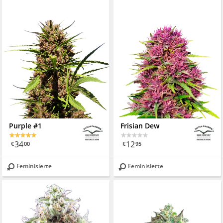
Purple #1
Frisian Dew
34
12
€
00
€
95
Feminisierte
Feminisierte