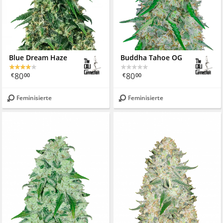
Blue Dream Haze
Buddha Tahoe OG
80
80
€
00
€
00
Feminisierte
Feminisierte