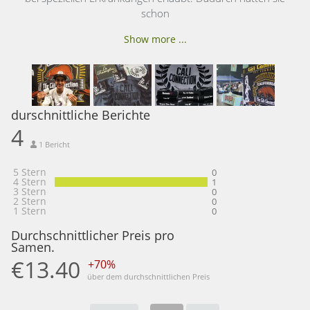
schon
Show more ...
durschnittliche Berichte
4
1 Bericht
5 Stern
0
4 Stern
1
3 Stern
0
2 Stern
0
1 Stern
0
Durchschnittlicher Preis pro
Samen.
€13.40
+70%
über dem durchschnittlichen Preis