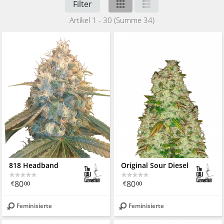
Filter
Artikel 1 - 30 (Summe 34)
818 Headband
Original Sour Diesel
80
80
€
00
€
00
Feminisierte
Feminisierte