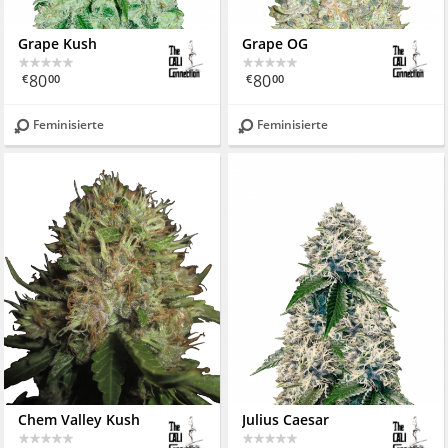
Grape Kush
Grape OG
80
80
€
00
€
00
Feminisierte
Feminisierte
Chem Valley Kush
Julius Caesar