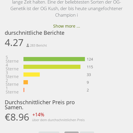
lange Zeit halten. Eine der beliebtesten Sorten der OG-
Genetik ist der OG Kush, der bis heute unangefochtener
Champion i
Show more ...
durschnittliche Berichte
4.27
283 Bericht
5
124
Sterne
4
115
Sterne
3
33
Sterne
2
9
Sterne
1
2
Sterne
Durchschnittlicher Preis pro
Samen.
€8.96
+14%
über dem durchschnittlichen Preis