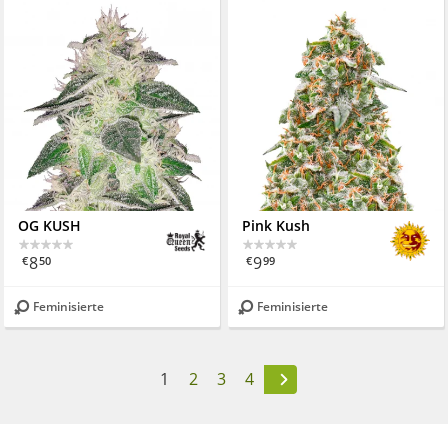
OG KUSH
Pink Kush
8
9
€
50
€
99
Feminisierte
Feminisierte
1
2
3
4