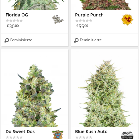
Florida OG
Purple Punch
30
55
€
00
€
00
Feminisierte
Feminisierte
Do Sweet Dos
Blue Kush Auto