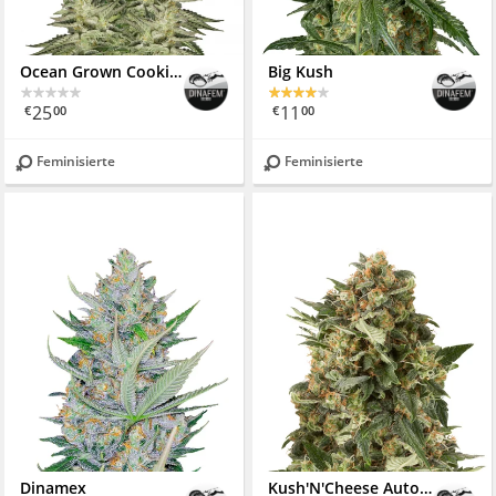
Ocean Grown Cookies
Big Kush
25
11
€
00
€
00
Feminisierte
Feminisierte
Dinamex
Kush'N'Cheese Autoflowering