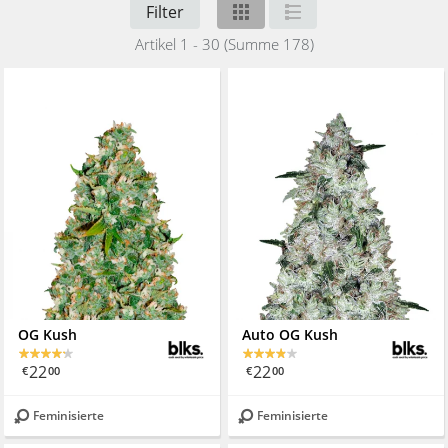
Filter
Artikel 1 - 30 (Summe 178)
OG Kush
Auto OG Kush
22
22
€
00
€
00
Feminisierte
Feminisierte