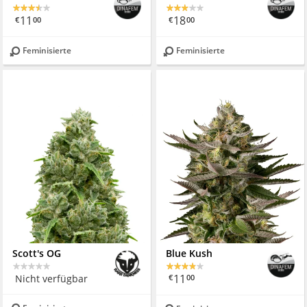
11
18
€
00
€
00
Feminisierte
Feminisierte
Scott's OG
Blue Kush
11
Nicht verfügbar
€
00