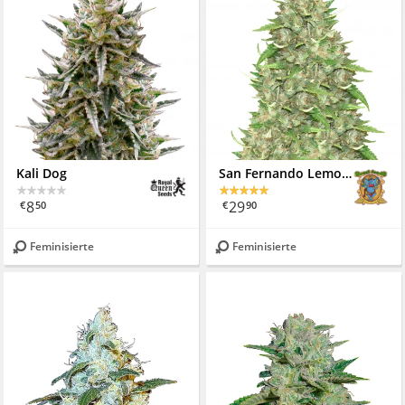
Kali Dog
San Fernando Lemon Kush
8
29
€
50
€
90
Feminisierte
Feminisierte