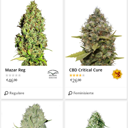
Mazar Reg
CBD Critical Cure
46
26
€
00
€
00
Reguläre
Feminisierte