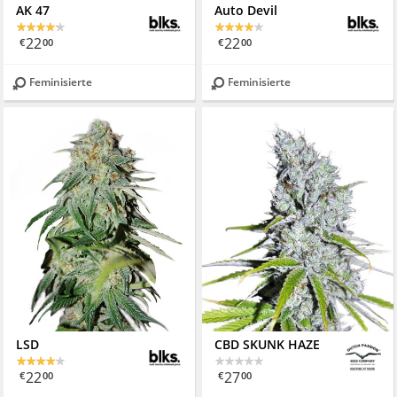
AK 47
Auto Devil
22
22
€
00
€
00
Feminisierte
Feminisierte
LSD
CBD SKUNK HAZE
22
27
€
00
€
00