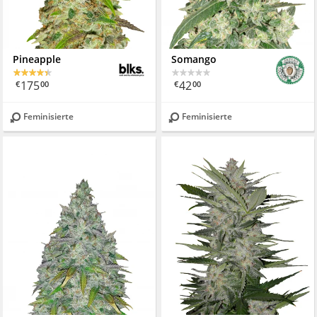
Pineapple
Somango
175
42
€
00
€
00
Feminisierte
Feminisierte