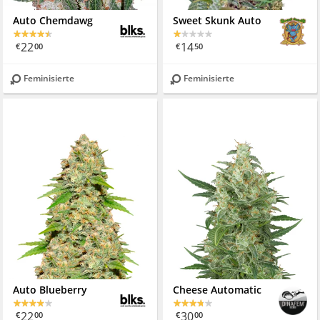
Auto Chemdawg
Sweet Skunk Auto
22
14
€
00
€
50
Feminisierte
Feminisierte
Auto Blueberry
Cheese Automatic
22
30
€
00
€
00