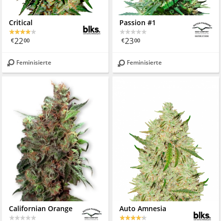
Critical
Passion #1
22
23
€
00
€
00
Feminisierte
Feminisierte
Californian Orange
Auto Amnesia