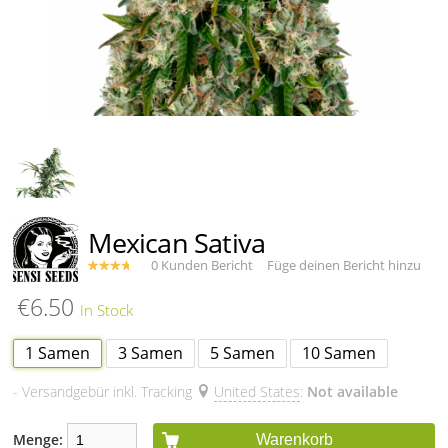
Mexican Sativa
0 Kunden Bericht
Füge deinen Bericht hinzu
€6.50
1 Samen
3 Samen
5 Samen
10 Samen
- Versandgebür inkl. Tracking
United States
:
Not available
Menge:
Warenkorb