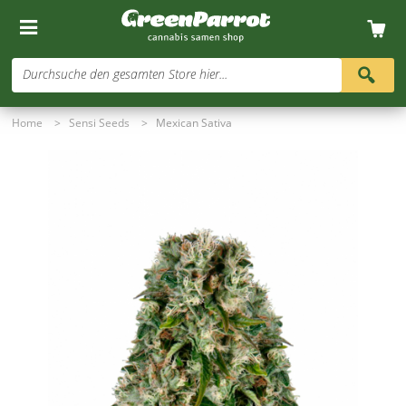
Durchsuche den gesamten Store hier...
Home
>
Sensi Seeds
>
Mexican Sativa