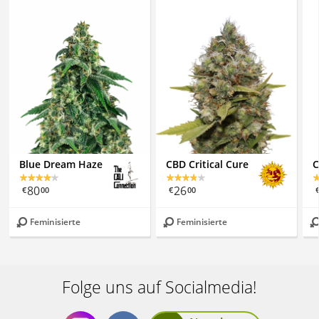
Blue Dream Haze
CBD Critical Cure
C
80
26
€
00
€
00
Feminisierte
Feminisierte
Folge uns auf Socialmedia!