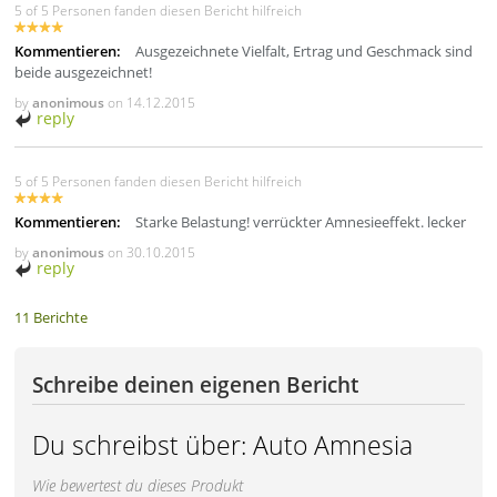
5 of 5 Personen fanden diesen Bericht hilfreich
Kommentieren:
Ausgezeichnete Vielfalt, Ertrag und Geschmack sind
beide ausgezeichnet!
by
anonimous
on
14.12.2015
reply
5 of 5 Personen fanden diesen Bericht hilfreich
Kommentieren:
Starke Belastung! verrückter Amnesieeffekt. lecker
by
anonimous
on
30.10.2015
reply
11 Berichte
Schreibe deinen eigenen Bericht
Du schreibst über:
Auto Amnesia
Wie bewertest du dieses Produkt