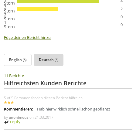
4
Stern
3
2
Stern
2
0
Stern
1
0
Stern
Füge deinen Bericht hinzu
English
Deutsch
(8)
(3)
11 Berichte
Hilfreichsten Kunden Berichte
5 of 5 Personen fanden diesen Bericht hilfreich
Kommentieren:
Hab hier wirklich schnell schon gepflanzt
by
anonimous
on
21.03.2017
reply