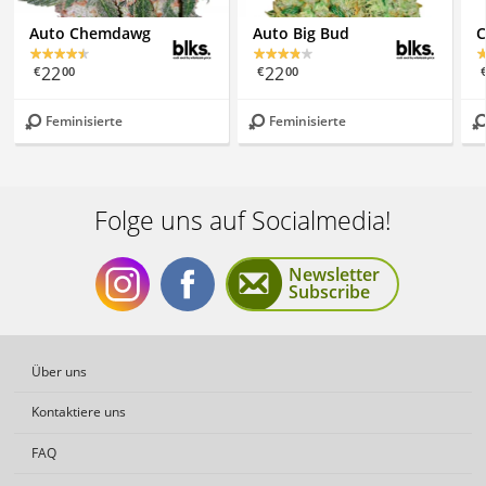
Auto Chemdawg
Auto Big Bud
C
22
22
€
00
€
00
Feminisierte
Feminisierte
Folge uns auf Socialmedia!
Newsletter
Subscribe
Folge
Folge
Über uns
Kontaktiere uns
FAQ