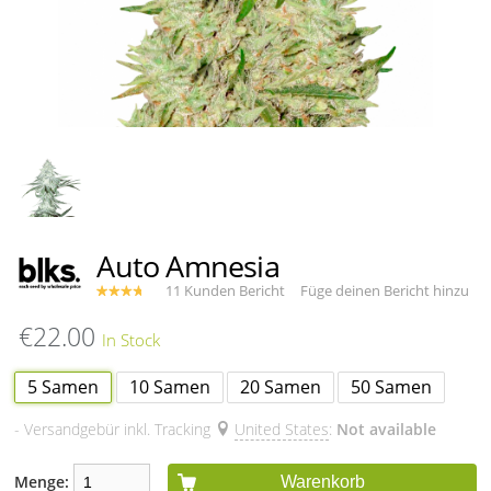
Auto Amnesia
11 Kunden Bericht
Füge deinen Bericht hinzu
€22.00
5 Samen
10 Samen
20 Samen
50 Samen
- Versandgebür inkl. Tracking
United States
:
Not available
Menge:
Warenkorb