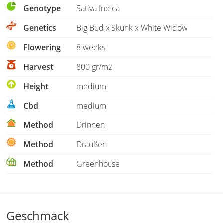
Genotype
Sativa Indica
Genetics
Big Bud x Skunk x White Widow
Flowering
8 weeks
Harvest
800 gr/m2
Height
medium
Cbd
medium
Method
Drinnen
Method
Draußen
Method
Greenhouse
Geschmack