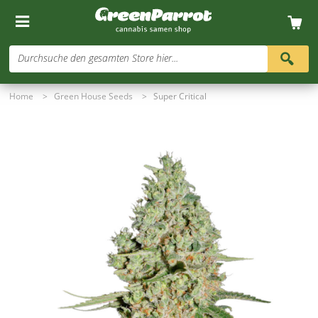
Durchsuche den gesamten Store hier...
Home
>
Green House Seeds
>
Super Critical