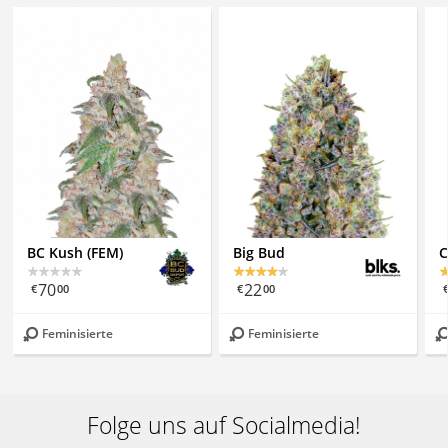
BC Kush (FEM)
Big Bud
C
70
22
€
00
€
00
Feminisierte
Feminisierte
Folge uns auf Socialmedia!