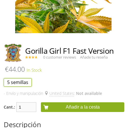
Gorilla Girl F1 Fast Version
0 customer reviews
Añade tu reseña
€44.00
5 semillas
- Envío y manipulación
United States
:
Not available
Cant.:
Añadir a la cesta
Descripción