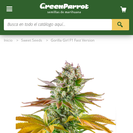
Busca en todo el catálogo aquí...
Inicio
>
Sweet Seeds
>
Gorilla Girl F1 Fast Version