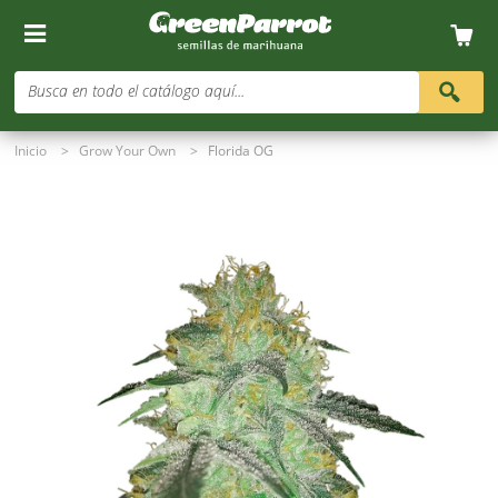
Busca en todo el catálogo aquí...
Inicio
>
Grow Your Own
>
Florida OG