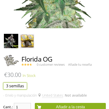
Florida OG
0 customer reviews
Añade tu reseña
€30.00
3 semillas
- Envío y manipulación
United States
:
Not available
Cant.:
Añadir a la cesta