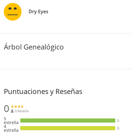
Dry Eyes
Árbol Genealógico
Puntuaciones y Reseñas
0
0 Reseña
5
0
estrella
4
0
estrella