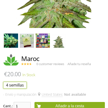
Maroc
0 customer reviews
Añade tu reseña
€20.00
4 semillas
- Envío y manipulación
United States
:
Not available
Cant.:
Añadir a la cesta