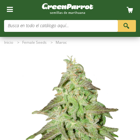
Busca en todo el catálogo aquí...
Inicio
>
Female Seeds
>
Maroc