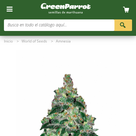
Busca en todo el catálogo aquí...
Inicio
>
World of Seeds
>
Amnesia