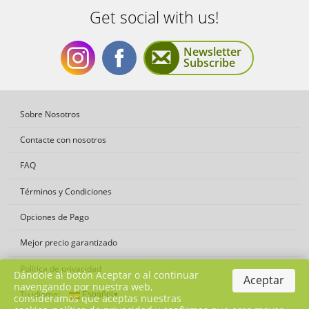
Get social with us!
Newsletter
Subscribe
Get
Get
Sobre Nosotros
Contacte con nosotros
FAQ
Términos y Condiciones
social
social
Opciones de Pago
Mejor precio garantizado
Política de privacidad
Dándole al botón Aceptar o al continuar
Aceptar
navengando por nuestra web,
Tu idioma:
consideramos que aceptas nuestras