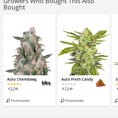
Growers Who Bought This Also
Bought
Auto Chemdawg
Auto Fresh Candy
S
22
15
€
00
€
00
Feminizadas
Feminizadas