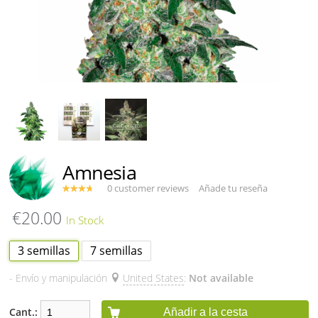
Amnesia
0 customer reviews
Añade tu reseña
€20.00
3 semillas
7 semillas
- Envío y manipulación
United States
:
Not available
Cant.:
Añadir a la cesta