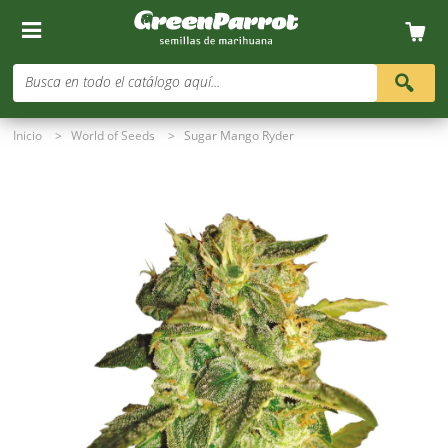
Busca en todo el catálogo aquí...
Inicio
>
World of Seeds
>
Sugar Mango Ryder