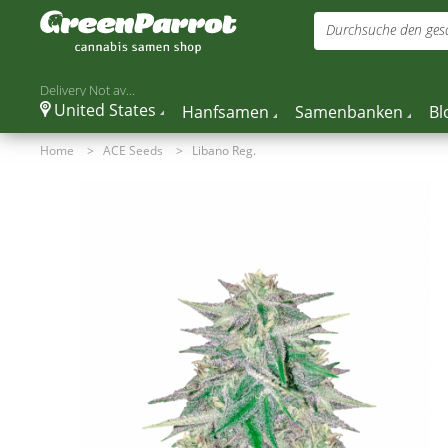
Durchsuche den gesa
Delivery Not available
United States
Hanfsamen
Samenbanken
Bl
Home
>
ACE Seeds
>
Libano Reg.