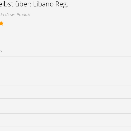
eibst über:
Libano Reg.
 du dieses Produkt
e