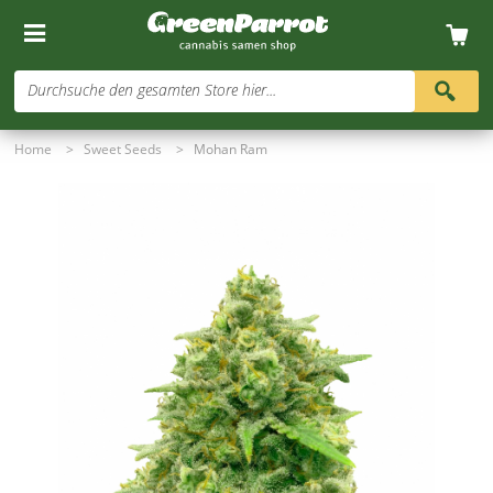
Durchsuche den gesamten Store hier...
Home
>
Sweet Seeds
>
Mohan Ram