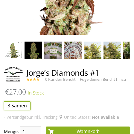
Jorge’s Diamonds #1
0 Kunden Bericht
Füge deinen Bericht hinzu
€27.00
3 Samen
- Versandgebür inkl. Tracking
United States
:
Not available
Menge:
Warenkorb