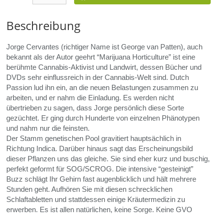
Beschreibung
Jorge Cervantes (richtiger Name ist George van Patten), auch
bekannt als der Autor geehrt “Marijuana Horticulture” ist eine
berühmte Cannabis-Aktivist und Landwirt, dessen Bücher und
DVD
s sehr einflussreich in der Cannabis-Welt sind. Dutch
Passion lud ihn ein, an die neuen Belastungen zusammen zu
arbeiten, und er nahm die Einladung. Es werden nicht
übertrieben zu sagen, dass Jorge persönlich diese Sorte
gezüchtet. Er ging durch Hunderte von einzelnen Phänotypen
und nahm nur die feinsten.
Der Stamm genetischen Pool gravitiert hauptsächlich in
Richtung Indica. Darüber hinaus sagt das Erscheinungsbild
dieser Pflanzen uns das gleiche. Sie sind eher kurz und buschig,
perfekt geformt für
SOG
/SCROG. Die intensive “gesteinigt”
Buzz schlägt Ihr Gehirn fast augenblicklich und hält mehrere
Stunden geht. Aufhören Sie mit diesen schrecklichen
Schlaftabletten und stattdessen einige Kräutermedizin zu
erwerben. Es ist allen natürlichen, keine Sorge. Keine
GVO