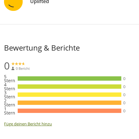
Uplifted
Bewertung & Berichte
0
0 Bericht
5
0
Stern
4
0
Stern
3
0
Stern
2
0
Stern
1
0
Stern
Füge deinen Bericht hinzu