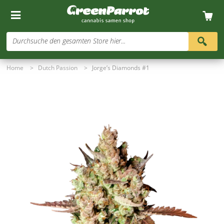
Durchsuche den gesamten Store hier...
Home
>
Dutch Passion
>
Jorge’s Diamonds #1